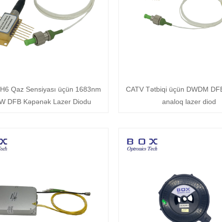
H6 Qaz Sensiyası üçün 1683nm
CATV Tətbiqi üçün DWDM DFB 
W DFB Kəpənək Lazer Diodu
analoq lazer diod