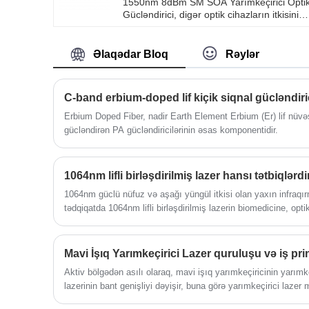
1550nm 8dBm SM SOA Yarımkeçirici Opti
fotodiodundan, 4 pinli koaksial paketdən v
Gücləndirici, digər optik cihazların itkisini
isteğe bağlı SC/APC, SC/PC, FC/APC,
kompensasiya etmək üçün optik işə salma
FC/PC optik lif konnektorundan ibarətdir.
gücünü artırmaq üçün ümumi tətbiqlərdə
Müştərilər faktiki tələbat əsasında optik lifi
istifadə edilmək üçün nəzərdə tutulmuş
Əlaqədar Bloq
Rəylər
uzunluğunu və pin tərifini seçə bilərlər.
yüksək Siqnal Qazanclı yarımkeçirici optik
Çıxış gücü 1 MW-dan mövcuddur.
gücləndiricidir. 1550nm 8dBm SM SOA
Yarımkeçirici Optik Gücləndirici Tək Rejim
C-band erbium-doped lif kiçik siqnal gücləndiri
(SM) və ya Polarizasiyaya Baxım (PM) lif
giriş/çıxışı ilə sifariş edilə bilər. Bu modul
Erbium Doped Fiber, nadir Earth Element Erbium (Er) lif nüvəs
versiyası sistem inteqratorları üçün,
gücləndirən PA gücləndiricilərinin əsas komponentidir.
xüsusən də optik rabitə şəbəkələrində və
CATV proqramlarında ideal tikinti blokudur
1064nm lifli birləşdirilmiş lazer hansı tətbiqlərdi
1064nm güclü nüfuz və aşağı yüngül itkisi olan yaxın infraqırm
tədqiqatda 1064nm lifli birləşdirilmiş lazerin biomedicine, op
və həyatın bütün gəzintilərində səmərəliliyi yaxşılaşdırılmas
olmuşdur.
Mavi İşıq Yarımkeçirici Lazer quruluşu və iş pri
Aktiv bölgədən asılı olaraq, mavi işıq yarımkeçiricinin yarımke
lazerinin bant genişliyi dəyişir, buna görə yarımkeçirici lazer 
İşıq Yarımkeçirici Lazerin aktiv bölgəsi GAN və ya İnqandır.