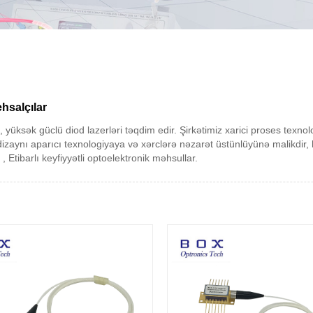
hsalçılar
rı, yüksək güclü diod lazerləri təqdim edir. Şirkətimiz xarici proses texno
dizaynı aparıcı texnologiyaya və xərclərə nəzarət üstünlüyünə malikdir,
Etibarlı keyfiyyətli optoelektronik məhsullar.