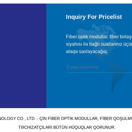
Inquiry For Pricelist
Fiber optik modullar, fiber birlə
siyahısı ilə bağlı suallarınız ü
əlaqə saxlayacağıq.
LOGY CO., LTD. - ÇIN FIBER OPTIK MODULLAR, FIBER QOŞUL
TƏCHIZATÇILARI BÜTÜN HÜQUQLAR QORUNUR.