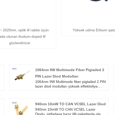
~ 2020nm, optik lif rabitə üçün
Yüksək udma Erbium qatqıl
ifadə olunan thulium-doped lif
gücləndiricisi
1064nm 9W Multimode Fiber Pigtailed 2
PIN Lazer Diod Modulları
1064nm 9W Multimode fiber pigtailed 2 PIN
lazer diod modulları yüksək effektivliyə,
sabitliyə və üstün şüa keyfiyyətinə malikdir.
Modullar lazer diod çipindən asimmetrik
ə
şüalanmanın xüsusi mikro optikadan
940nm 10mW TO CAN VCSEL Lazer Diod
istifadə etməklə kiçik nüvə diametrli çıxış
lifinə çevrilməsi ilə əldə edilir. Yoxlama və
940nm 10mW TO CAN VCSEL Lazer
yandırma prosedurları hər bir modulun
Diodu, istifadəyə hazır lifli paketlərdə olan