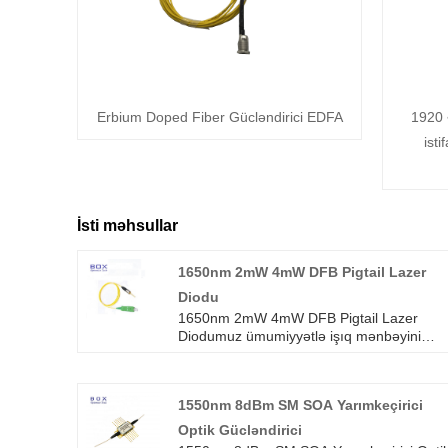
Erbium Doped Fiber Gücləndirici EDFA
1920 
ist
İsti məhsullar
1650nm 2mW 4mW DFB Pigtail Lazer
Diodu
1650nm 2mW 4mW DFB Pigtail Lazer
Diodumuz ümumiyyətlə işıq mənbəyini
sabitləşdirmək və ya modulyasiya etmək
üçün tətbiq olunur. Bundan əlavə, yüksək
dayanıqlı lazer mənbəyi sınaq aparatları v
1550nm 8dBm SM SOA Yarımkeçirici
OTDR avadanlıqları üçün istifadə edilə
bilər. Lazer diodu CWDM-DFB çipindən,
Optik Gücləndirici
daxili izolyatordan, quraşdırılmış monitor