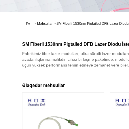
>
Məhsullar
>
SM Fiberli 1530nm Pigtailed DFB Lazer Diodu
Ev
SM Fiberli 1530nm Pigtailed DFB Lazer Diodu İste
Fabrikimiz fiber lazer modulları, ultra sürətli lazer modulla
avadanlıqlarına malikdir, cihaz birləşmə paketində, modul 
üçün yüksək performans təmin etməyə zəmanət verə bilər. , 
Əlaqədar məhsullar