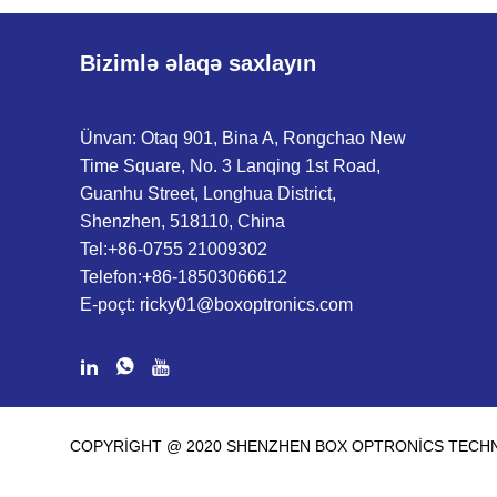
Bizimlə əlaqə saxlayın
Ünvan: Otaq 901, Bina A, Rongchao New
Time Square, No. 3 Lanqing 1st Road,
Guanhu Street, Longhua District,
Shenzhen, 518110, China
Tel:
+86-0755 21009302
Telefon:
+86-18503066612
E-poçt:
ricky01@boxoptronics.com
COPYRIGHT @ 2020 SHENZHEN BOX OPTRONICS TECHNO