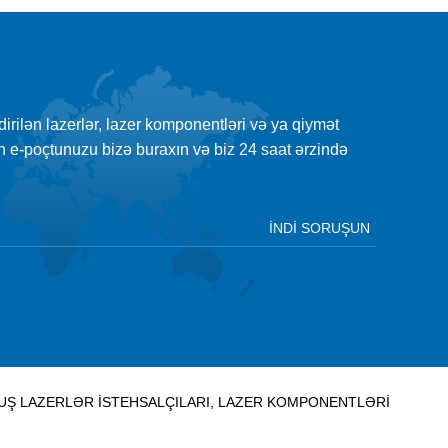
şdirilən lazerlər, lazer komponentləri və ya qiymət
çün e-poçtunuzu bizə buraxın və biz 24 saat ərzində
MUŞ LAZERLƏR İSTEHSALÇILARI, LAZER KOMPONENTLƏRI