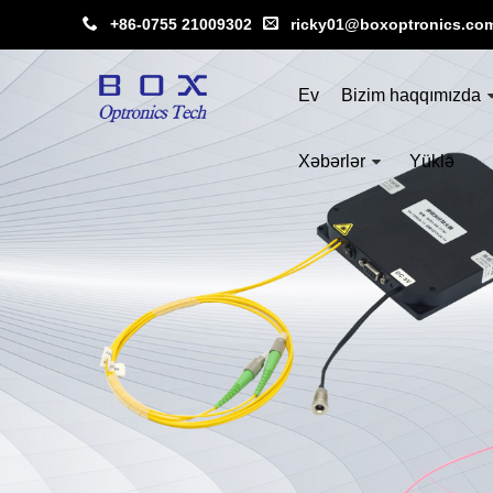
+86-0755 21009302
ricky01@boxoptronics.co
Ev
Bizim haqqımızda
Xəbərlər
Yüklə