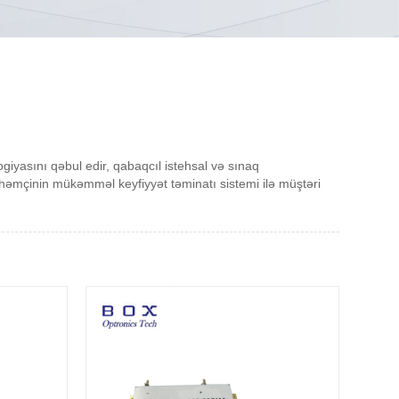
logiyasını qəbul edir, qabaqcıl istehsal və sınaq
 həmçinin mükəmməl keyfiyyət təminatı sistemi ilə müştəri