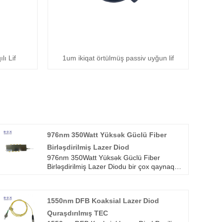
ı Lif
1um ikiqat örtülmüş passiv uyğun lif
976nm 350Watt Yüksək Güclü Fiber
Birləşdirilmiş Lazer Diod
976nm 350Watt Yüksək Güclü Fiber
Birləşdirilmiş Lazer Diodu bir çox qaynaq
tətbiqlərində, lehimləmə, üzlük, təmir
qaynağı, bərkitmə və digər səth
müalicələrində sənaye standartı lazer
1550nm DFB Koaksial Lazer Diod
diodudur. Həmçinin fiber lazer pompası
üçün kommersiya məhsuludur.
Quraşdırılmış TEC