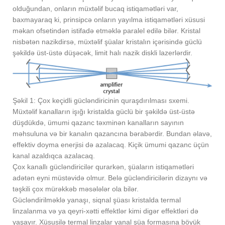
olduğundan, onların müxtəlif bucaq istiqamətləri var,
baxmayaraq ki, prinsipcə onların yayılma istiqamətləri xüsusi
məkan ofsetindən istifadə etməklə paralel edilə bilər. Kristal
nisbətən nazikdirsə, müxtəlif şüalar kristalın içərisində güclü
şəkildə üst-üstə düşəcək, limit halı nazik diskli lazerlərdir.
Şəkil 1: Çox keçidli gücləndiricinin quraşdırılması sxemi.
Müxtəlif kanalların işığı kristalda güclü bir şəkildə üst-üstə
düşdükdə, ümumi qazanc təxminən kanalların sayının
məhsuluna və bir kanalın qazancına bərabərdir. Bundan əlavə,
effektiv doyma enerjisi də azalacaq. Kiçik ümumi qazanc üçün
kanal azaldıqca azalacaq.
Çox kanallı gücləndiricilər qurarkən, şüaların istiqamətləri
adətən eyni müstəvidə olmur. Belə gücləndiricilərin dizaynı və
təşkili çox mürəkkəb məsələlər ola bilər.
Gücləndirilməklə yanaşı, siqnal şüası kristalda termal
linzalanma və ya qeyri-xətti effektlər kimi digər effektləri də
yaşayır. Xüsusilə termal linzalar yanal şüa formasına böyük