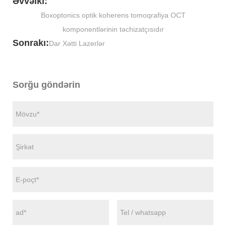
Əvvəlki:
Boxoptonics optik koherens tomoqrafiya OCT
komponentlərinin təchizatçısıdır
Sonrakı:
Dar Xətti Lazerlər
Sorğu göndərin