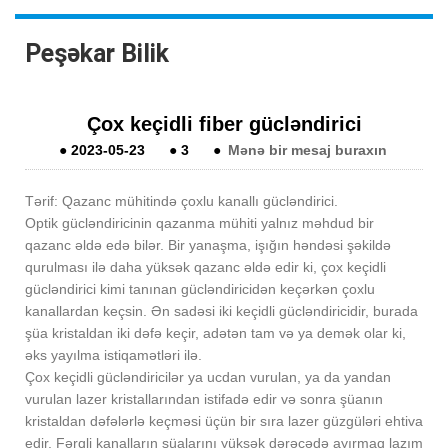
Peşəkar Bilik
Çox keçidli fiber gücləndirici
●
2023-05-23
●
3
●
Mənə bir mesaj buraxın
Tərif: Qazanc mühitində çoxlu kanallı gücləndirici.
Optik gücləndiricinin qazanma mühiti yalnız məhdud bir
qazanc əldə edə bilər. Bir yanaşma, işığın həndəsi şəkildə
qurulması ilə daha yüksək qazanc əldə edir ki, çox keçidli
gücləndirici kimi tanınan gücləndiricidən keçərkən çoxlu
kanallardan keçsin. Ən sadəsi iki keçidli gücləndiricidir, burada
şüa kristaldan iki dəfə keçir, adətən tam və ya demək olar ki,
əks yayılma istiqamətləri ilə.
Çox keçidli gücləndiricilər ya ucdan vurulan, ya da yandan
vurulan lazer kristallarından istifadə edir və sonra şüanın
kristaldan dəfələrlə keçməsi üçün bir sıra lazer güzgüləri ehtiva
edir. Fərqli kanalların şüalarını yüksək dərəcədə ayırmaq lazım