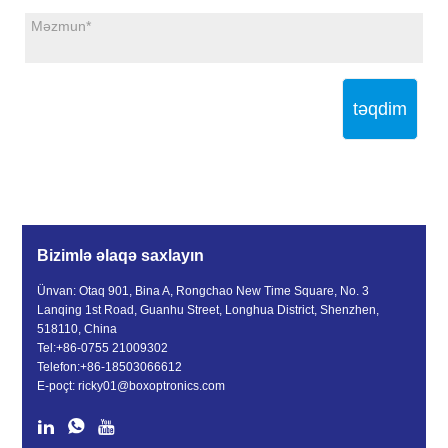
təqdim
Bizimlə əlaqə saxlayın
Ünvan: Otaq 901, Bina A, Rongchao New Time Square, No. 3
Lanqing 1st Road, Guanhu Street, Longhua District, Shenzhen,
518110, China
Tel:
+86-0755 21009302
Telefon:
+86-18503066612
E-poçt:
ricky01@boxoptronics.com