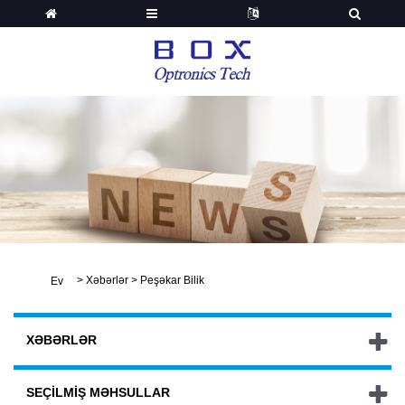
>
Xəbərlər
>
Peşəkar Bilik
Ev
XƏBƏRLƏR
SEÇILMIŞ MƏHSULLAR