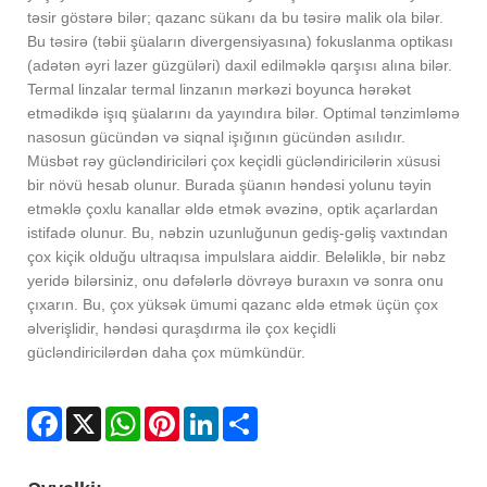
təsir göstərə bilər; qazanc sükanı da bu təsirə malik ola bilər.
Bu təsirə (təbii şüaların divergensiyasına) fokuslanma optikası
(adətən əyri lazer güzgüləri) daxil edilməklə qarşısı alına bilər.
Termal linzalar termal linzanın mərkəzi boyunca hərəkət
etmədikdə işıq şüalarını da yayındıra bilər. Optimal tənzimləmə
nasosun gücündən və siqnal işığının gücündən asılıdır.
Müsbət rəy gücləndiriciləri çox keçidli gücləndiricilərin xüsusi
bir növü hesab olunur. Burada şüanın həndəsi yolunu təyin
etməklə çoxlu kanallar əldə etmək əvəzinə, optik açarlardan
istifadə olunur. Bu, nəbzin uzunluğunun gediş-gəliş vaxtından
çox kiçik olduğu ultraqısa impulslara aiddir. Beləliklə, bir nəbz
yeridə bilərsiniz, onu dəfələrlə dövrəyə buraxın və sonra onu
çıxarın. Bu, çox yüksək ümumi qazanc əldə etmək üçün çox
əlverişlidir, həndəsi quraşdırma ilə çox keçidli
gücləndiricilərdən daha çox mümkündür.
Facebook
X
WhatsApp
Pinterest
LinkedIn
Share