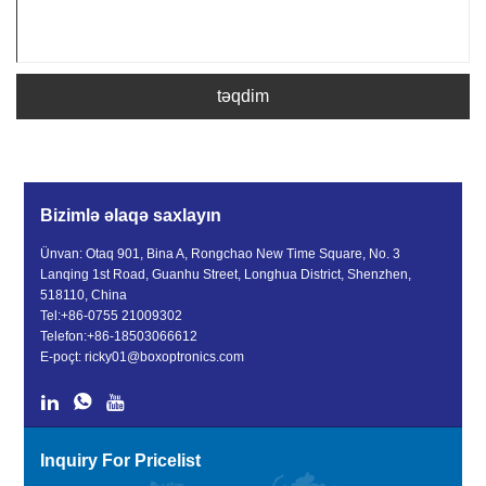
təqdim
Bizimlə əlaqə saxlayın
Ünvan: Otaq 901, Bina A, Rongchao New Time Square, No. 3
Lanqing 1st Road, Guanhu Street, Longhua District, Shenzhen,
518110, China
Tel:
+86-0755 21009302
Telefon:
+86-18503066612
E-poçt:
ricky01@boxoptronics.com
Inquiry For Pricelist