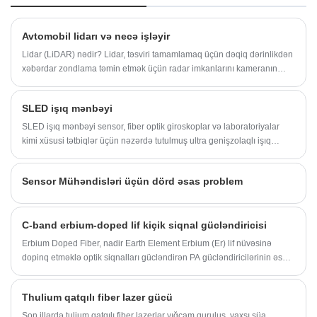
Avtomobil lidarı və necə işləyir
Lidar (LiDAR) nədir? Lidar, təsviri tamamlamaq üçün dəqiq dərinlikdən
xəbərdar zondlama təmin etmək üçün radar imkanlarını kameranın
bucaq ayırdetmə qabiliyyəti ilə birləşdirir.
SLED işıq mənbəyi
SLED işıq mənbəyi sensor, fiber optik giroskoplar və laboratoriyalar
kimi xüsusi tətbiqlər üçün nəzərdə tutulmuş ultra genişzolaqlı işıq
mənbəyidir.
Sensor Mühəndisləri üçün dörd əsas problem
C-band erbium-doped lif kiçik siqnal gücləndiricisi
Erbium Doped Fiber, nadir Earth Element Erbium (Er) lif nüvəsinə
dopinq etməklə optik siqnalları gücləndirən PA gücləndiricilərinin əsas
komponentidir.
Thulium qatqılı fiber lazer gücü
Son illərdə tulium qatqılı fiber lazerlər yığcam quruluş, yaxşı şüa