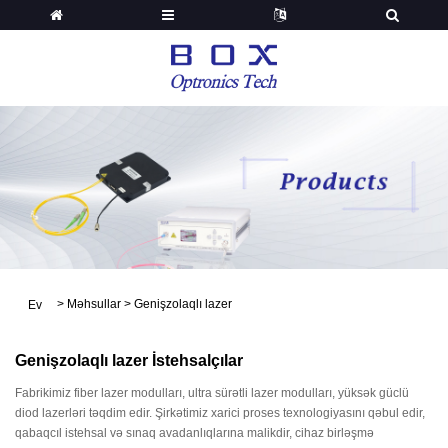
>
Məhsullar
>
Genişzolaqlı lazer
Ev
Genişzolaqlı lazer İstehsalçılar
Fabrikimiz fiber lazer modulları, ultra sürətli lazer modulları, yüksək güclü
diod lazerləri təqdim edir. Şirkətimiz xarici proses texnologiyasını qəbul edir,
qabaqcıl istehsal və sınaq avadanlıqlarına malikdir, cihaz birləşmə