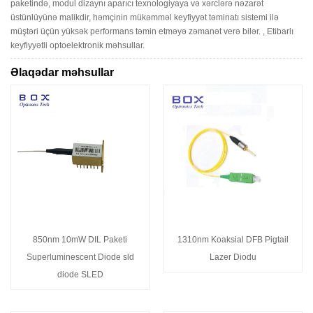
paketində, modul dizaynı aparıcı texnologiyaya və xərclərə nəzarət
üstünlüyünə malikdir, həmçinin mükəmməl keyfiyyət təminatı sistemi ilə
müştəri üçün yüksək performans təmin etməyə zəmanət verə bilər. , Etibarlı
keyfiyyətli optoelektronik məhsullar.
Əlaqədar məhsullar
850nm 10mW DIL Paketi
1310nm Koaksial DFB Pigtail
Superluminescent Diode sld
Lazer Diodu
diode SLED