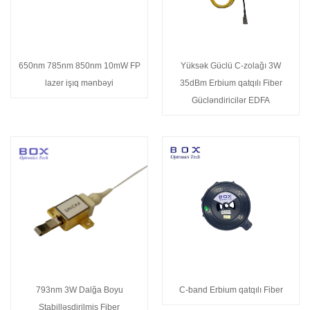
650nm 785nm 850nm 10mW FP
Yüksək Güclü C-zolağı 3W
lazer işıq mənbəyi
35dBm Erbium qatqılı Fiber
Gücləndiricilər EDFA
793nm 3W Dalğa Boyu
C-band Erbium qatqılı Fiber
Stabilləşdirilmiş Fiber