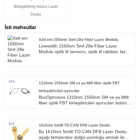
Birləşdirilmiş Nasos Lazer
Diodu
İsti məhsullar
Xətt eni 1550nm Smf-28e Fiber Lazer Modulu
Linewidth 1550nm Smf-28e Fiber Lazer
Modulu optik lif sensoru, optik lif rabitəsi, lazer
radar və digər sahələrdə istifadə edilə bilər. Biz
mərkəzi dalğa uzunluğu, spektrin genişliyi, güc
və digər parametrlərin fərdiləşdirilməsini qəbul
edə bilərik.
1310nm 1550nm SM və ya MM fiber optik FBT
birləşdiriciləri ayırıcılar
BoxOptronics 1310nm 1550nm SM və ya MM
fiber optik FBT birləşdiriciləri ayırıcıları bütün
göstərilən diapazonda düz spektral reaksiyaya
malikdir. Onlar 50:50, 80:20, 90:10, 99:1
birləşmə nisbəti ilə mövcuddur. 1310nm,
1550nm, C və ya L diapazonunda istifadə edilə
1610nm 5mW TO-CAN DFB Lazer Diodu
bilən genişzolaqlı (±40 nm bant genişliyi)
Bu 1610nm 5mW TO-CAN DFB Lazer Diodu
bağlayıcılar aşağıda göstərilmişdir. Bu
aşağı temperatur dalğa uzunluğu əmsalı ilə