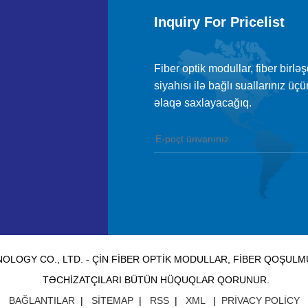
Inquiry For Pricelist
Fiber optik modullar, fiber birlə
siyahısı ilə bağlı suallarınız ü
əlaqə saxlayacağıq.
LOGY CO., LTD. - ÇIN FIBER OPTIK MODULLAR, FIBER QOŞUL
TƏCHIZATÇILARI BÜTÜN HÜQUQLAR QORUNUR.
BAĞLANTILAR
|
SITEMAP
|
RSS
|
XML
|
PRIVACY POLICY