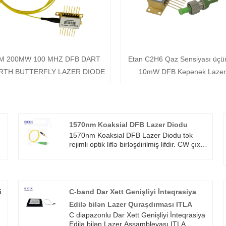
M 200MW 100 MHZ DFB DART
Etan C2H6 Qaz Sensiyası üç
RTH BUTTERFLY LAZER DIODE
10mW DFB Kəpənək Lazer
1570nm Koaksial DFB Lazer Diodu
1570nm Koaksial DFB Lazer Diodu tək
rejimli optik liflə birləşdirilmiş lifdir. CW çıxış
r
gücləri dalğa uzunluğundan asılıdır və
2mW ilə 4mW arasındadır. Paylanmış əks
əlaqə boşluğu cəmi 0,32 nm xətt genişliyi
yaradır, bu lazer diodlarında quraşdırılmış
monitor fotodiod və optik izolyator var. SMF
i
C-band Dar Xətt Genişliyi İnteqrasiya
28 optik çıxış lifi SC/PC, FC/PC, SC/APC və
Edilə bilən Lazer Quraşdırması ITLA
ya FC/APC konnektorları ilə dayandırıla
C diapazonlu Dar Xətt Genişliyi İnteqrasiya
bilər.
n
Edilə bilən Lazer Assambleyası ITLA