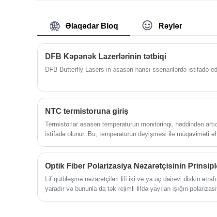
qaranlıq performansına malikdir.
Əlaqədar Bloq
Rəylər
DFB Kəpənək Lazerlərinin tətbiqi
DFB Butterfly Lasers-in əsasən hansı ssenarilərdə istifadə ed
NTC termistoruna giriş
Termistorlar əsasən temperaturun monitorinqi, həddindən art
istifadə olunur. Bu, temperaturun dəyişməsi ilə müqaviməti 
temperatura həssas yarımkeçirici rezistordur. Temperaturu ö
yarımkeçirici materialların istiliyə həssas təsirindən istifadə 
və sistemlərdə geniş istifadə olunur. Termistorlar kiçik ölçülü
Optik Fiber Polarizasiya Nəzarətçisinin Prinsipl
ölçmə dəqiqliyi kimi üstünlüklərə malikdir. Buna görə də, onl
Lif qütbləşmə nəzarətçiləri lifi iki və ya üç dairəvi diskin ətraf
temperaturun tənzimlənməsi, həddindən artıq cərəyandan qor
yaradır və bununla da tək rejimli lifdə yayılan işığın polariza
istifadə edilmişdir. Mətn simvolları ümumiyyətlə "RT" ilə təmsi
dalğa lövhələri əmələ gətirir.