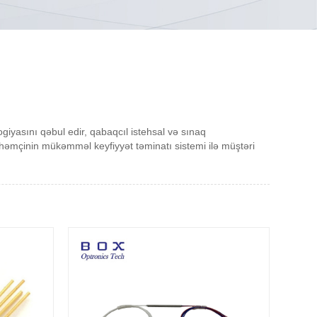
logiyasını qəbul edir, qabaqcıl istehsal və sınaq
 həmçinin mükəmməl keyfiyyət təminatı sistemi ilə müştəri