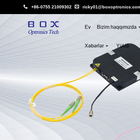
+86-0755 21009302
ricky01@boxoptronics.co
Ev
Bizim haqqımızda
Xəbərlər
Yüklə