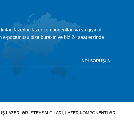
şdirilən lazerlər, lazer komponentləri və ya qiymət
çün e-poçtunuzu bizə buraxın və biz 24 saat ərzində
MUŞ LAZERLƏR İSTEHSALÇILARI, LAZER KOMPONENTLƏRI