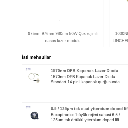
975nm 976nm 980nm 50W Çox rejimli
1030N
nasos lazer modulu
LINCHE
İsti məhsullar
1570nm DFB Kəpənək Lazer Diodu
1570nm DFB Kəpənək Lazer Diodu
Standart 14 pinli kəpənək qurğusunda
təmin edilən bu lazer diodları daxili monito
fotodioduna, Peltier effektli termoelektrik
soyuducuya, termistora və optik izolyatora
malikdir. SMF28 və ya PM fiber optik çıxış
lifi SC/PC, FC/PC, SC/APC və ya FC/APC
6.5 / 125μm tək clad ytterbium doped lif
konnektorları ilə dayandırıla bilər.
Boxoptronics 'böyük rejimi sahəsi 6.5 /
125um tək örtüklü ytterbium doped lifi
yüksək yamacın səmərəliliyi və aşağı foto