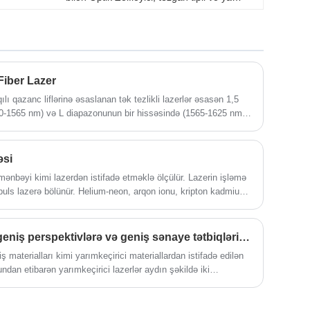
modul qablaşdırma təmin edə bilən güc
monitorinqi, geniş zəifləmə diapazonu,
yüksək tənzimləmə dəqiqliyi və sabit güc ilə
optik lif yolunda optik gücün zəiflədilməsinə
nəzarət etmək üçün istifadə olunur.
Fiber Lazer
lı qazanc liflərinə əsaslanan tək tezlikli lazerlər əsasən 1,5
0-1565 nm) və L diapazonunun bir hissəsində (1565-1625 nm)
 lif rabitəsinin C pəncərəsindədir ki, bu da 1,5 Î¼m diapazonlu
enişliyi və aşağı səs-küy xüsusiyyətləri ilə əlaqəli optik rabitədə
siyaya malik zondlamada, optik tezlik zonası reflektorunda,
əsi
 də geniş tətbiq sahəsinə malikdir.
mənbəyi kimi lazerdən istifadə etməklə ölçülür. Lazerin işləmə
mpuls lazerə bölünür. Helium-neon, arqon ionu, kripton kadmium
çıxışda işləyir. faza lazer diapazonu üçün vəziyyət, infraqırmızı
s yarımkeçirici lazer; Yaqut, neodim şüşəsi kimi möhkəm lazer,
r məsafəölçən, yaxşı monoxrom və lazerin güclü oriyentasiya
Yarımkeçirici lazer bazarı geniş perspektivlərə və geniş sənaye tətbiqlərinə malikdir
ərin yarımkeçirici inteqrasiyası ilə birləşərək, fotoelektrik
iş materialları kimi yarımkeçirici materiallardan istifadə edilən
əkcə iş günü deyil. və gecə, həm də məsafəölçən dəqiqliyini
nundan etibarən yarımkeçirici lazerlər aydın şəkildə iki
növü məlumat ötürmək məqsədi ilə məlumat tipli lazerlər, digər
dən birbaşa istifadə etmək məqsədi ilə güc tipli lazerlərdir.