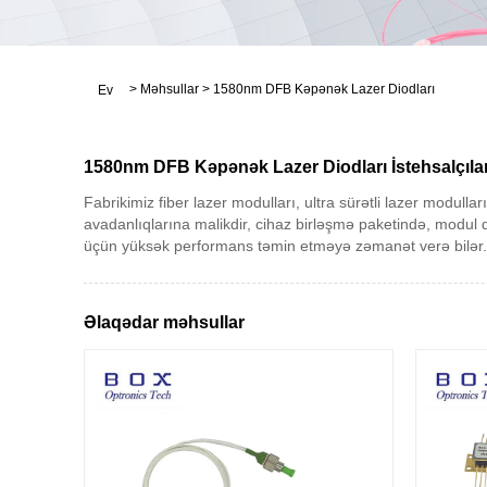
>
Məhsullar
>
1580nm DFB Kəpənək Lazer Diodları
Ev
1580nm DFB Kəpənək Lazer Diodları İstehsalçıla
Fabrikimiz fiber lazer modulları, ultra sürətli lazer modulla
avadanlıqlarına malikdir, cihaz birləşmə paketində, modul 
üçün yüksək performans təmin etməyə zəmanət verə bilər. , 
Əlaqədar məhsullar