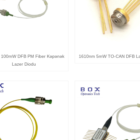
 100mW DFB PM Fiber Kəpənək
1610nm 5mW TO-CAN DFB La
Lazer Diodu