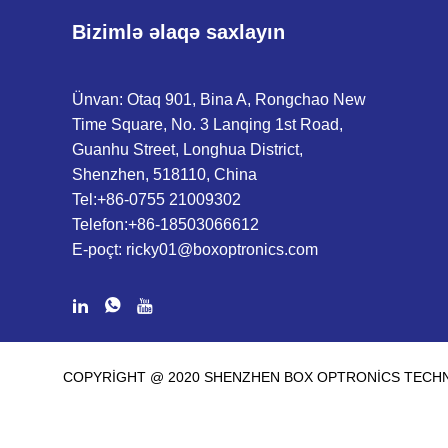
Bizimlə əlaqə saxlayın
Ünvan: Otaq 901, Bina A, Rongchao New
Time Square, No. 3 Lanqing 1st Road,
Guanhu Street, Longhua District,
Shenzhen, 518110, China
Tel:
+86-0755 21009302
Telefon:
+86-18503066612
E-poçt:
ricky01@boxoptronics.com
COPYRIGHT @ 2020 SHENZHEN BOX OPTRONICS TECHNO