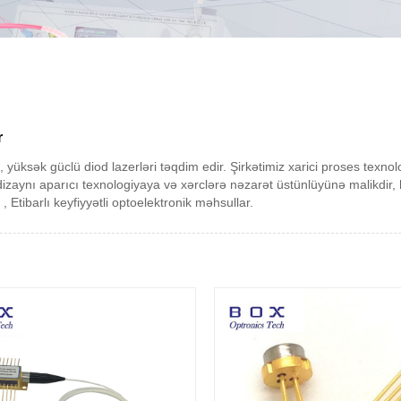
r
rı, yüksək güclü diod lazerləri təqdim edir. Şirkətimiz xarici proses texno
dizaynı aparıcı texnologiyaya və xərclərə nəzarət üstünlüyünə malikdir,
Etibarlı keyfiyyətli optoelektronik məhsullar.