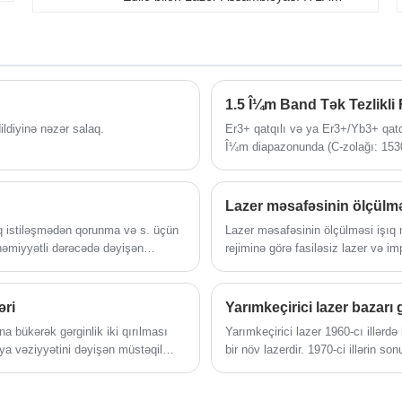
yüksək çıxış gücü sabitliyi, yüksək yan
rejimdə bastırma nisbəti (SMSR), ultra dar
lazer xətti eni, aşağı nisbi intensivlik səs-
küyü (RIN) və yüksək performans
baxımından əla optik performansa malikdir.
dalğa uzunluğuna nəzarət dəqiqliyi. Bu
1.5 Î¼m Band Tək Tezlikli 
yüksək spesifikasiyalar ITLA-nı qabaqcıl
optik rabitə sistemləri, sınaq və ölçmə,
ildiyinə nəzər salaq.
Er3+ qatqılı və ya Er3+/Yb3+ qatqı
fiberoptik zondlama şəbəkələri, xüsusən
Î¼m diapazonunda (C-zolağı: 153
qabaqcıl modulyasiya sxemi optik sistemləri
işləyir. Onun dalğa uzunluğu optik
ilə 40Gbps və 100 Gbps yüksək məlumat
tək tezlikli fiber lazeri dar xətt g
sürəti tətbiqləri üçün çox uyğun edir.
çox vacib edir. O, yüksək rezolyu
Lazer məsafəsinin ölçülm
lazer radarında və digər sahələrdə
ıq istiləşmədən qorunma və s. üçün
Lazer məsafəsinin ölçülməsi işıq 
əhəmiyyətli dərəcədə dəyişən
rejiminə görə fasiləsiz lazer və i
lçmək və idarə etmək üçün
və s. kimi qaz lazerləri fasiləsiz 
edir və müxtəlif elektron cihazlarda
diapazon üçün ikili heterojen GaA
, sürətli cavab sürəti və yüksək
pulse lazer diapazonu üçün. Laze
əri
ar temperaturun ölçülməsi,
xüsusiyyətlərinə görə, elektron xətl
ına bükərək gərginlik iki qırılması
Yarımkeçirici lazer 1960-cı illərdə 
unma və digər sahələrdə geniş
məsafəölçən ilə müqayisədə, bu, t
siya vəziyyətini dəyişən müstəqil
bir növ lazerdir. 1970-ci illərin so
l olunur.
yaxşılaşdırın.
istiqamətdə inkişaf etmişdir. Bir 
növ isə çıxış lazerinin optik gücün