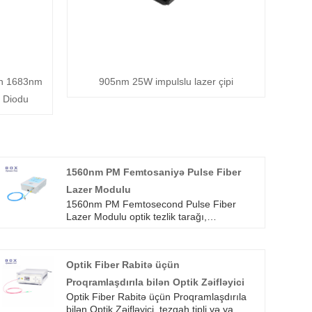
ün 1683nm
905nm 25W impulslu lazer çipi
 Diodu
1560nm PM Femtosaniyə Pulse Fiber
Lazer Modulu
1560nm PM Femtosecond Pulse Fiber
Lazer Modulu optik tezlik tarağı,
supercontinuum spektri, terahertz THz və
s. sahələrdə geniş istifadə edilmişdir. Biz
nəbzin eni, gücü, təkrarlama tezliyi və digər
Optik Fiber Rabitə üçün
parametrlərin fərdiləşdirilməsini qəbul edə
bilərik.
Proqramlaşdırıla bilən Optik Zəifləyici
Optik Fiber Rabitə üçün Proqramlaşdırıla
bilən Optik Zəifləyici, tezgah tipli və ya