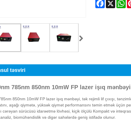
Facebook
X
Wh
sul təsviri
0nm 785nm 850nm 10mW FP lazer işıq mənbəyin
5nm 850nm 10mW FP lazer işıq mənbəyi, tək rejimli lif çıxışı, tənzimlənə
tını, aşağı qiymətə, yüksək qiymət performansını təmin etmək üçün peş
ı cərəyan sürücüsü idarəetmə lövhəsi, kiçik ölçülü Kompakt və inteqrasiy
 analiz, biomühəndislik və digər sahələrdə geniş istifadə olunur.