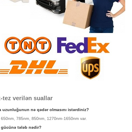
z-tez verilən suallar
a uzunluğunun nə qədər olmasını istərdiniz?
ə 650nm, 785nm, 850nm, 1270nm-1650nm var.
ş gücünə tələb nədir?