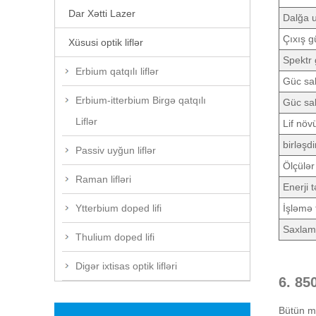
Dar Xətti Lazer
Dalğa 
Çıxış g
Xüsusi optik liflər
Spektr g
Erbium qatqılı liflər
Güc sab
Erbium-itterbium Birgə qatqılı
Güc sab
Liflər
Lif növ
birləşdir
Passiv uyğun liflər
Ölçülər
Raman lifləri
Enerji t
Ytterbium doped lifi
İşləmə
Saxlam
Thulium doped lifi
Digər ixtisas optik lifləri
6. 85
Bütün mə