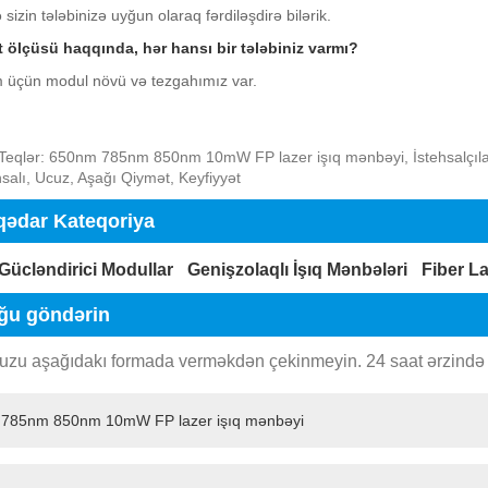
 sizin tələbinizə uyğun olaraq fərdiləşdirə bilərik.
t ölçüsü haqqında, hər hansı bir tələbiniz varmı?
m üçün modul növü və tezgahımız var.
eqlər: 650nm 785nm 850nm 10mW FP lazer işıq mənbəyi, İstehsalçılar, 
hsalı, Ucuz, Aşağı Qiymət, Keyfiyyət
qədar Kateqoriya
 Gücləndirici Modullar
Genişzolaqlı İşıq Mənbələri
Fiber La
ğu göndərin
zu aşağıdakı formada verməkdən çekinmeyin. 24 saat ərzində 