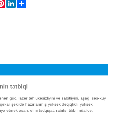
atsApp
Pinterest
LinkedIn
Share
in tətbiqi
n güc, lazer təhlükəsizliyini və sabitliyini, aşağı səs-küy
əkar şəkildə hazırlanmış yüksək dəqiqlikli, yüksək
a etmək asan, elmi tədqiqat, rabitə, tibbi müalicə,