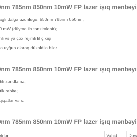
0nm 785nm 850nm 10mW FP lazer işıq mənbəyin
bağlı dalğa uzunluğu: 650nm 785nm 850nm;
 mW (düymə ilə tənzimlənir);
li və ya çox rejimli lif çıxışı;
ə uyğun olaraq düzəldilə bilər.
0nm 785nm 850nm 10mW FP lazer işıq mənbəyin
tik zondlama;
ik rabitə;
qiqatlar və s.
0nm 785nm 850nm 10mW FP lazer işıq mənbəyinin
trlər
Vahid
Dəyə