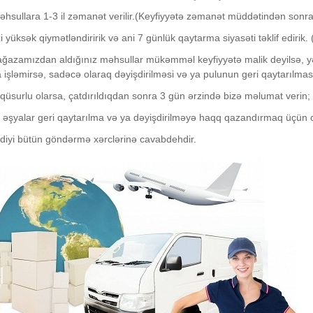
hsullara 1-3 il zəmanət verilir.(Keyfiyyətə zəmanət müddətindən sonra
izi yüksək qiymətləndiririk və ani 7 günlük qaytarma siyasəti təklif ediri
azamızdan aldığınız məhsullar mükəmməl keyfiyyətə malik deyilsə, yəni
işləmirsə, sadəcə olaraq dəyişdirilməsi və ya pulunun geri qaytarılmas
qüsurlu olarsa, çatdırıldıqdan sonra 3 gün ərzində bizə məlumat verin;
n əşyalar geri qaytarılma və ya dəyişdirilməyə haqq qazandırmaq üçün ori
kdiyi bütün göndərmə xərclərinə cavabdehdir.