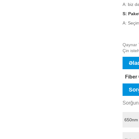
A: biz də
S: Pake
A: Seçi
Qaynar T
Çin iste
Əla
Fiber
Sor
Sorğunu