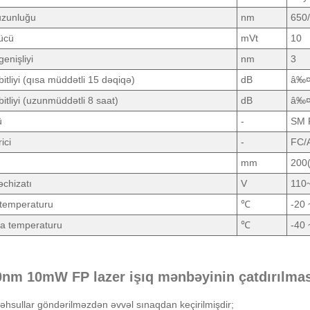
uzunluğu
nm
650
ücü
mVt
10
enişliyi
nm
3
itliyi (qısa müddətli 15 dəqiqə)
dB
â‰¤
itliyi (uzunmüddətli 8 saat)
dB
â‰¤
ü
-
SM 
ici
-
FC/
mm
200
əchizatı
V
110
 temperaturu
℃
-20 
a temperaturu
℃
-40 
0nm 10mW FP lazer işıq mənbəyinin çatdırılmas
hsullar göndərilməzdən əvvəl sınaqdan keçirilmişdir;