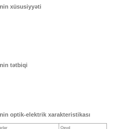
in xüsusiyyəti
in tətbiqi
 optik-elektrik xarakteristikası
rlər
Qeyd