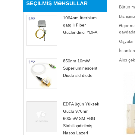
SEÇILMIŞ MƏHSULLAR
Bütün mə
Biz işin
1064nm İtterbium
qatqılı Fiber
Əgər mağ
qaydada 
Gücləndirici YDFA
Əşyalar 
İstənilə
Alıcı çə
850nm 10mW
Superluminescent
Diode sld diode
EDFA üçün Yüksək
Güclü 976nm
600mW SM FBG
Stabilləşdirilmiş
Nasos Lazeri