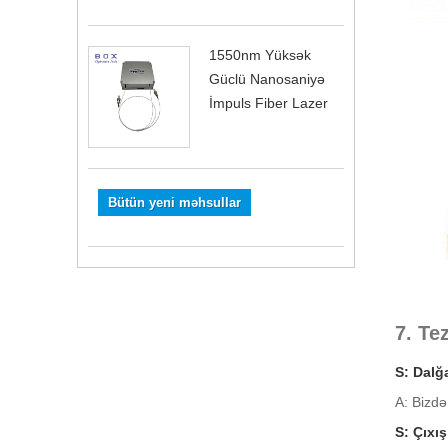
1550nm Yüksək
Güclü Nanosaniyə
İmpuls Fiber Lazer
Bütün yeni məhsullar
7. Te
S: Dalğ
A: Bizd
S: Çıxı