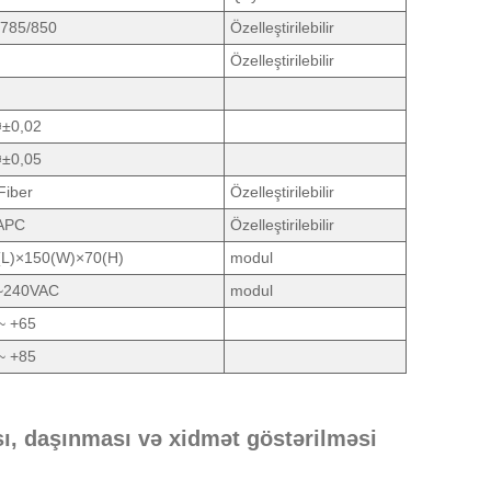
/785/850
Özelleştirilebilir
Özelleştirilebilir
±0,02
±0,05
Fiber
Özelleştirilebilir
APC
Özelleştirilebilir
(L)×150(W)×70(H)
modul
~240VAC
modul
~ +65
~ +85
ı, daşınması və xidmət göstərilməsi