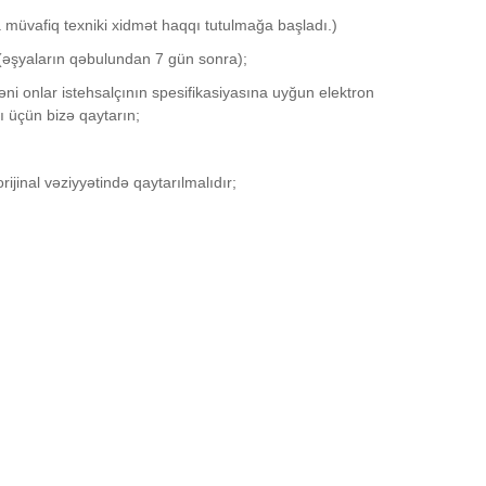
 müvafiq texniki xidmət haqqı tutulmağa başladı.)
k. (əşyaların qəbulundan 7 gün sonra);
 onlar istehsalçının spesifikasiyasına uyğun elektron
ı üçün bizə qaytarın;
jinal vəziyyətində qaytarılmalıdır;