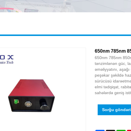
650nm 785nm 85
650nm 785nm 850nm 1
tənzimlənən güc, laz
əməliyyatını, aşağ
peşəkar şəkildə haz
sürücüsü idarəetmə 
elmi tədqiqat, rabit
sahələrdə geniş isti
Sorğu göndər