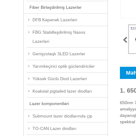
Fiber Birləşdirilmiş Lazerlər
DFB Kəpənək Lazerləri
FBG Stabilləşdirilmiş Nasos
Lazerləri
Genişzolaqlı SLED Lazerlər
Yarımkeçirici optik gücləndiricilər
Məh
Yüksək Güclü Diod Lazerləri
1. 65
Koaksial pigtailed lazer diodları
650nm 78
Lazer komponentləri
əməliyya
dayanıql
Submount lazer diodlarında çip
spektral
TO-CAN Lazer diodları