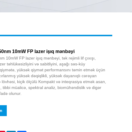
Live
0nm 10mW FP lazer işıq mənbəyi
0mW FP lazer işıq mənbəyi, tək rejimli lif çıxışı,
er təhlükəsizliyini və sabitliyini, aşağı səs-küy
ı qiymətə, yüksək qiymət performansını təmin etmək üçün
ırlanmış yüksək dəqiqlikli, yüksək dayanıqlı cərəyan
lövhəsi, kiçik ölçülü Kompakt və inteqrasiya etmək asan,
ə, tibbi müalicə, spektral analiz, biomühəndislik və digər
fadə olunur.
in