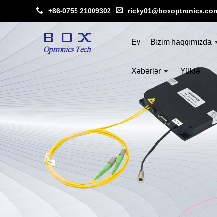
+86-0755 21009302
ricky01@boxoptronics.co
Ev
Bizim haqqımızda
Xəbərlər
Yüklə