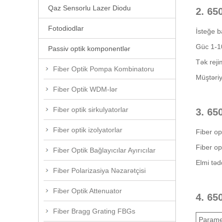
Qaz Sensorlu Lazer Diodu
2. 65
Fotodiodlar
İsteğe 
Güc 1-10
Passiv optik komponentlər
Tək rejim
Fiber Optik Pompa Kombinatoru
Müştəriy
Fiber Optik WDM-lər
Fiber optik sirkulyatorlar
3. 65
Fiber optik izolyatorlar
Fiber op
Fiber opt
Fiber Optik Bağlayıcılar Ayırıcılar
Elmi təd
Fiber Polarizasiya Nəzarətçisi
Fiber Optik Attenuator
4. 65
Fiber Bragg Grating FBGs
Parame