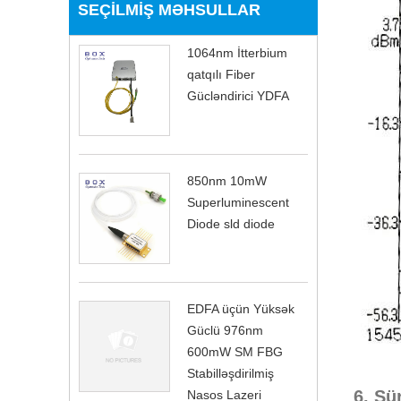
SEÇILMIŞ MƏHSULLAR
1064nm İtterbium
qatqılı Fiber
Gücləndirici YDFA
850nm 10mW
Superluminescent
Diode sld diode
EDFA üçün Yüksək
Güclü 976nm
600mW SM FBG
Stabilləşdirilmiş
6. Sü
Nasos Lazeri