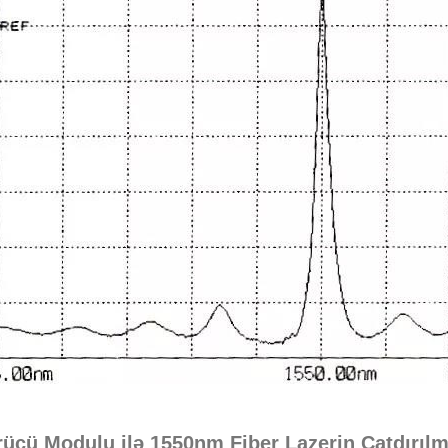
rücü Modulu ilə 1550nm Fiber Lazerin Çatdırıl