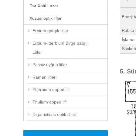
Dar Xətti Lazer
Enerji t
Xüsusi optik liflər
Rabitə 
Erbium qatqılı liflər
İşləmə
Erbium-itterbium Birgə qatqılı
Saxlam
Liflər
Passiv uyğun liflər
5. Sü
Raman lifləri
Ytterbium doped lifi
Thulium doped lifi
Digər ixtisas optik lifləri