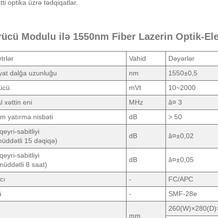
ti optika üzrə tədqiqatlar.
rücü Modulu ilə 1550nm Fiber Lazerin Optik-Elek
trlər
Vahid
Dəyərlər
yat dalğa uzunluğu
nm
1550±0,5
ücü
mVt
10~2000
l xəttin eni
MHz
â¤ 3
im yatırma nisbəti
dB
> 50
eyri-sabitliyi
dB
â¤±0,02
üddətli 15 dəqiqə)
eyri-sabitliyi
dB
â¤±0,05
üddətli 8 saat)
cı
-
FC/APC
ü
-
SMF-28e
260(W)×280(D)
mm