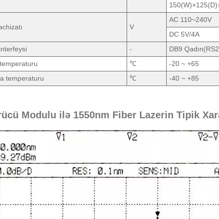
150(W)×125(D)
AC 110~240V
əchizatı
V
DC 5V/4A
interfeysi
-
DB9 Qadın(RS2
 temperaturu
℃
-20 ~ +65
a temperaturu
℃
-40 ~ +85
rücü Modulu ilə 1550nm Fiber Lazerin Tipik Xar