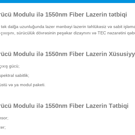
rücü Modulu ilə 1550nm Fiber Lazerin tətbiqi
ək dalğa uzunluğunda lazer mənbəyi lazerin təhlükəsiz və sabit işləməs
lif çıxışını, sürücülük dövrəsinin peşəkar dizaynını və TEC nəzarətini qəbu
rücü Modulu ilə 1550nm Fiber Lazerin Xüsusiyy
ıxış gücü;
pektral sabitlik;
stü və ya modul paketi.
rücü Modulu ilə 1550nm Fiber Lazerin Tətbiqi
nsor;
zer;