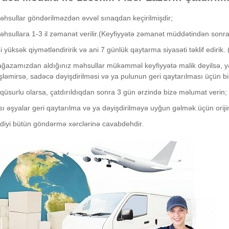
hsullar göndərilməzdən əvvəl sınaqdan keçirilmişdir;
hsullara 1-3 il zəmanət verilir.(Keyfiyyətə zəmanət müddətindən sonra
izi yüksək qiymətləndiririk və ani 7 günlük qaytarma siyasəti təklif ediri
azamızdan aldığınız məhsullar mükəmməl keyfiyyətə malik deyilsə, yəni
işləmirsə, sadəcə dəyişdirilməsi və ya pulunun geri qaytarılması üçün bi
qüsurlu olarsa, çatdırıldıqdan sonra 3 gün ərzində bizə məlumat verin;
ı əşyalar geri qaytarılma və ya dəyişdirilməyə uyğun gəlmək üçün orijin
kdiyi bütün göndərmə xərclərinə cavabdehdir.