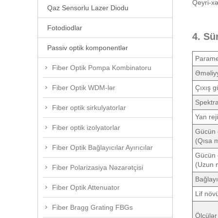
Qeyri-xət
Qaz Sensorlu Lazer Diodu
Fotodiodlar
4. Sü
Passiv optik komponentlər
Parame
Fiber Optik Pompa Kombinatoru
Əməliy
Çıxış g
Fiber Optik WDM-lər
Spektra
Fiber optik sirkulyatorlar
Yan rej
Fiber optik izolyatorlar
Gücün q
(Qısa m
Fiber Optik Bağlayıcılar Ayırıcılar
Gücün q
(Uzun m
Fiber Polarizasiya Nəzarətçisi
Bağlayı
Fiber Optik Attenuator
Lif növ
Fiber Bragg Grating FBGs
Ölçülər