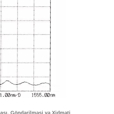
ması, Göndərilməsi və Xidməti