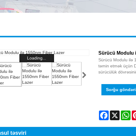
Sürücü Modulu i
Loading...
Sürücü Modulu ilə 1
təmin etmək üçün DFB 
sürücülük dövrəsini
Sorğu göndər
Facebook
X
Wh
sul təsviri