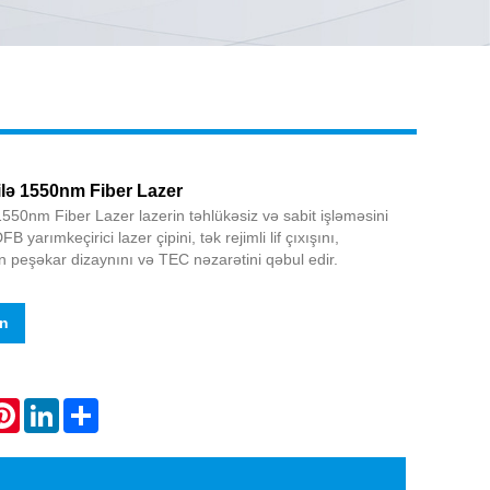
Live
lə 1550nm Fiber Lazer
550nm Fiber Lazer lazerin təhlükəsiz və sabit işləməsini
yarımkeçirici lazer çipini, tək rejimli lif çıxışını,
n peşəkar dizaynını və TEC nəzarətini qəbul edir.
in
atsApp
Pinterest
LinkedIn
Share