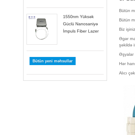
Bütün mə
1550nm Yüksək
Bütün mə
Güclü Nanosaniyə
Biz işin
İmpuls Fiber Lazer
Əgər mağ
şəkildə 
Əşyalar 
Bütün yeni məhsullar
Hər hans
Alıcı çə