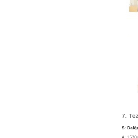
7. Te
S: Dalğ
A: 1530