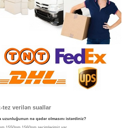
z-tez verilən suallar
a uzunluğunun nə qədər olmasını istərdiniz?
nm 1550nm 1560nm seçimlərimiz var.