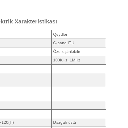
trik Xarakteristikası
Qeydlər
C-band ITU
Özelleştirilebilir
100KHz, 1MHz
×120(H)
Dəzgah üstü