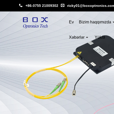
+86-0755 21009302
ricky01@boxoptronics.co
Ev
Bizim haqqımızda
Xəbərlər
Yüklə