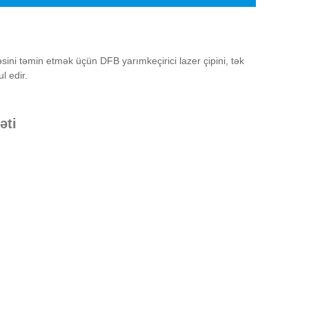
ini təmin etmək üçün DFB yarımkeçirici lazer çipini, tək
l edir.
əti