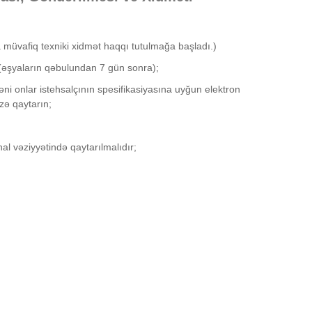
 müvafiq texniki xidmət haqqı tutulmağa başladı.)
k. (əşyaların qəbulundan 7 gün sonra);
 onlar istehsalçının spesifikasiyasına uyğun elektron
zə qaytarın;
al vəziyyətində qaytarılmalıdır;