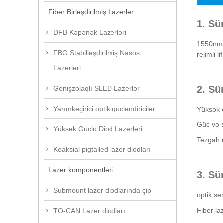
Fiber Birləşdirilmiş Lazerlər
1. Sü
DFB Kəpənək Lazerləri
1550nm t
FBG Stabilləşdirilmiş Nasos
rejimli 
Lazerləri
2. Sü
Genişzolaqlı SLED Lazerlər
Yarımkeçirici optik gücləndiricilər
Yüksək ç
Güc və s
Yüksək Güclü Diod Lazerləri
Tezgah ü
Koaksial pigtailed lazer diodları
Lazer komponentləri
3. Sü
Submount lazer diodlarında çip
optik se
Fiber la
TO-CAN Lazer diodları