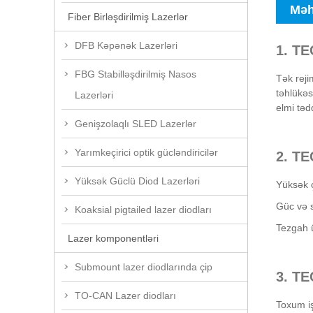
Məh
Fiber Birləşdirilmiş Lazerlər
DFB Kəpənək Lazerləri
1. TE
FBG Stabilləşdirilmiş Nasos
Tək reji
təhlükəs
Lazerləri
elmi təd
Genişzolaqlı SLED Lazerlər
Yarımkeçirici optik gücləndiricilər
2. TE
Yüksək Güclü Diod Lazerləri
Yüksək ç
Güc və s
Koaksial pigtailed lazer diodları
Tezgah ü
Lazer komponentləri
Submount lazer diodlarında çip
3. TE
TO-CAN Lazer diodları
Toxum i