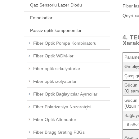
Qaz Sensorlu Lazer Diodu
Fiber la
Qeyri-xət
Fotodiodlar
Passiv optik komponentlər
4. TE
Xarak
Fiber Optik Pompa Kombinatoru
Fiber Optik WDM-lər
Parame
Əməliy
Fiber optik sirkulyatorlar
Çıxış g
Fiber optik izolyatorlar
Gücün q
(Qısamü
Fiber Optik Bağlayıcılar Ayırıcılar
Gücün q
(Uzun m
Fiber Polarizasiya Nəzarətçisi
Bağlayı
Fiber Optik Attenuator
Lif növ
Fiber Bragg Grating FBGs
Ölçülər