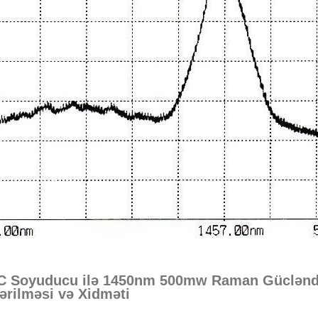
C Soyuducu ilə 1450nm 500mw Raman Gücləndiri
rilməsi və Xidməti