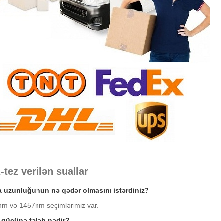
z-tez verilən suallar
a uzunluğunun nə qədər olmasını istərdiniz?
nm və 1457nm seçimlərimiz var.
ş gücünə tələb nədir?