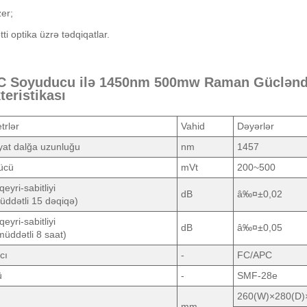
zer;
ti optika üzrə tədqiqatlar.
C Soyuducu ilə 1450nm 500mw Raman Gücləndiri
teristikası
trlər
Vahid
Dəyərlər
yat dalğa uzunluğu
nm
1457
ücü
mVt
200~500
eyri-sabitliyi
dB
â‰¤±0,02
ddətli 15 dəqiqə)
eyri-sabitliyi
dB
â‰¤±0,05
üddətli 8 saat)
cı
-
FC/APC
ü
-
SMF-28e
260(W)×280(D)
mm