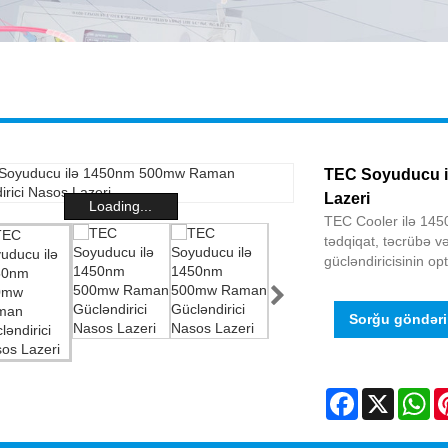
TEC Soyuducu i
Lazeri
Loading...
TEC Cooler ilə 14
tədqiqat, təcrübə və
gücləndiricisinin o
Sorğu göndər
Facebook
X
Wh