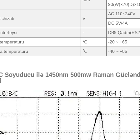
90(W)×70(D)×1
AC 110~240V
əchizatı
V
DC 5V/4A
interfeysi
-
DB9 Qadın(RS2
 temperaturu
℃
-20 ~ +65
a temperaturu
℃
-40 ~ +85
C Soyuducu ilə 1450nm 500mw Raman Gücləndiri
i