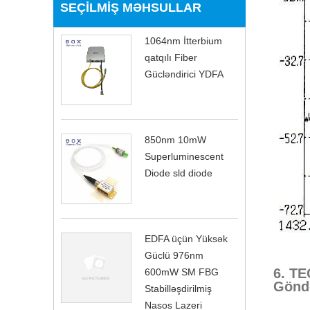
SEÇILMIŞ MƏHSULLAR
1064nm İtterbium
qatqılı Fiber
Gücləndirici YDFA
850nm 10mW
Superluminescent
Diode sld diode
EDFA üçün Yüksək
Güclü 976nm
6. TE
600mW SM FBG
Göndə
Stabilləşdirilmiş
Nasos Lazeri