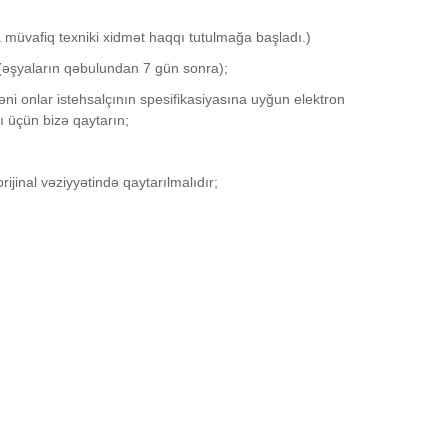
 müvafiq texniki xidmət haqqı tutulmağa başladı.)
k. (əşyaların qəbulundan 7 gün sonra);
 onlar istehsalçının spesifikasiyasına uyğun elektron
ı üçün bizə qaytarın;
jinal vəziyyətində qaytarılmalıdır;