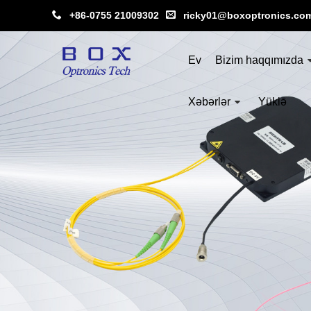
+86-0755 21009302
ricky01@boxoptronics.co
Ev
Bizim haqqımızda
Xəbərlər
Yüklə