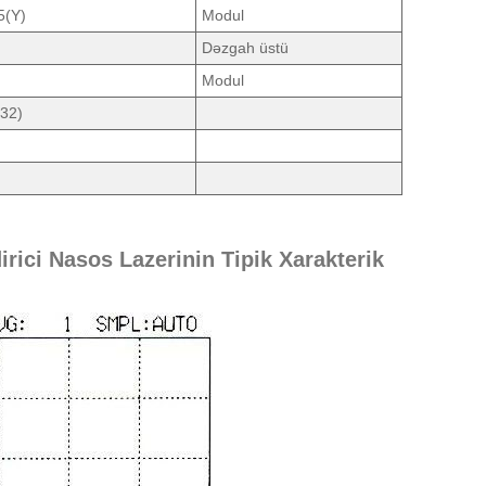
5(Y)
Modul
Dəzgah üstü
Modul
32)
ci Nasos Lazerinin Tipik Xarakterik