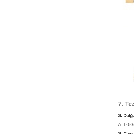
7. Te
S: Dalğ
A: 1450
S: Çıxı