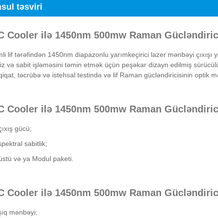
sul təsviri
C Cooler ilə 1450nm 500mw Raman Gücləndirici
mli lif tərəfindən 1450nm diapazonlu yarımkeçirici lazer mənbəyi çıxışı 
iz və sabit işləməsini təmin etmək üçün peşəkar dizayn edilmiş sürücül
qiqat, təcrübə və istehsal testində və lif Raman gücləndiricisinin optik mə
C Cooler ilə 1450nm 500mw Raman Gücləndirici
ıxış gücü;
pektral sabitlik;
stü və ya Modul paketi.
C Cooler ilə 1450nm 500mw Raman Gücləndirici
şıq mənbəyi;