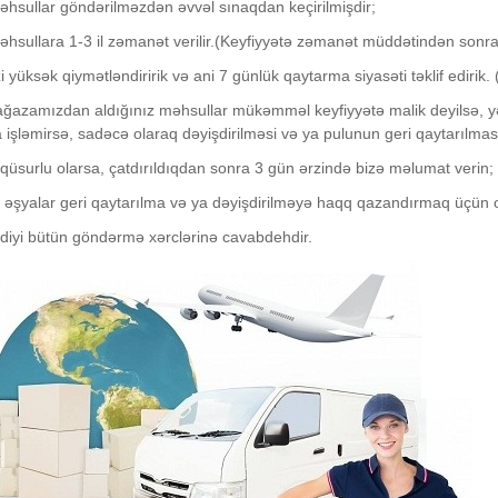
hsullar göndərilməzdən əvvəl sınaqdan keçirilmişdir;
hsullara 1-3 il zəmanət verilir.(Keyfiyyətə zəmanət müddətindən sonra
izi yüksək qiymətləndiririk və ani 7 günlük qaytarma siyasəti təklif ediri
azamızdan aldığınız məhsullar mükəmməl keyfiyyətə malik deyilsə, yəni
işləmirsə, sadəcə olaraq dəyişdirilməsi və ya pulunun geri qaytarılmas
qüsurlu olarsa, çatdırıldıqdan sonra 3 gün ərzində bizə məlumat verin;
n əşyalar geri qaytarılma və ya dəyişdirilməyə haqq qazandırmaq üçün ori
kdiyi bütün göndərmə xərclərinə cavabdehdir.