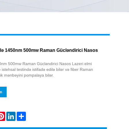
Live
lə 1450nm 500mw Raman Gücləndirici Nasos
50nm 500mw Raman Gücləndirici Nasos Lazeri elmi
 istehsal testində istifadə edilə bilər və fiber Raman
ptik mənbəyini pompalaya bilər.
in
atsApp
Pinterest
LinkedIn
Share