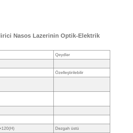
ci Nasos Lazerinin Optik-Elektrik
Qeydlər
Özelleştirilebilir
×120(H)
Dəzgah üstü