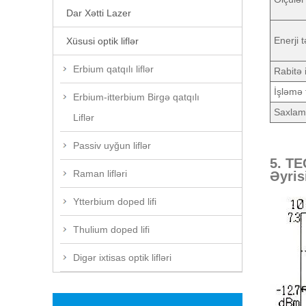
Dar Xətti Lazer
Enerji t
Xüsusi optik liflər
Erbium qatqılı liflər
Rabitə 
İşləmə
Erbium-itterbium Birgə qatqılı
Saxlam
Liflər
Passiv uyğun liflər
5. TE
Raman lifləri
Əyris
Ytterbium doped lifi
Thulium doped lifi
Digər ixtisas optik lifləri