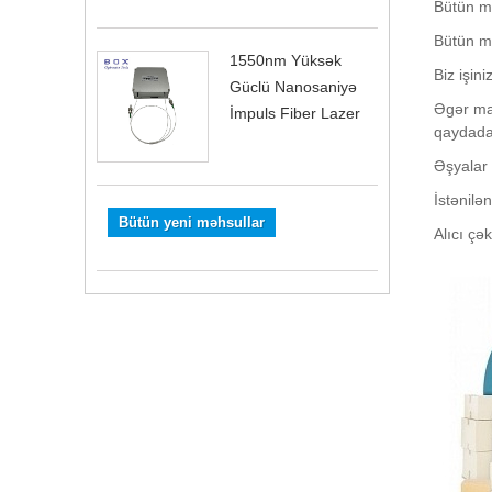
Bütün mə
Bütün mə
1550nm Yüksək
Biz işin
Güclü Nanosaniyə
Əgər mağ
İmpuls Fiber Lazer
qaydada 
Əşyalar 
İstənilə
Bütün yeni məhsullar
Alıcı çə