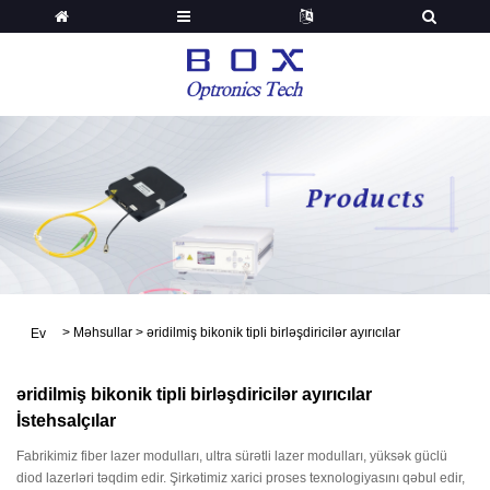
>
Məhsullar
>
əridilmiş bikonik tipli birləşdiricilər ayırıcılar
Ev
əridilmiş bikonik tipli birləşdiricilər ayırıcılar
İstehsalçılar
Fabrikimiz fiber lazer modulları, ultra sürətli lazer modulları, yüksək güclü
diod lazerləri təqdim edir. Şirkətimiz xarici proses texnologiyasını qəbul edir,