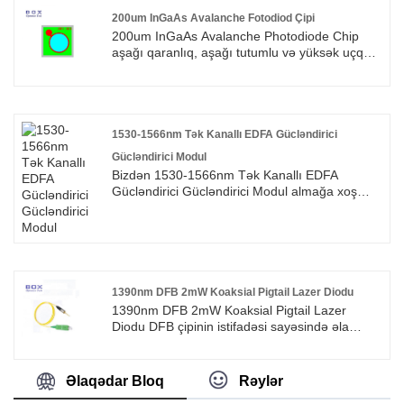
şəkildə hazırlanmış sürücü sxemi və TEC
nəzarəti lazerin təhlükəsiz və sabit işləməsini,
200um InGaAs Avalanche Fotodiod Çipi
tək rejimli və ya qütbləşməni qoruyan pigtail
200um InGaAs Avalanche Photodiode Chip
çıxışını təmin edir. Bu lazer elmi tədqiqatlarda
aşağı qaranlıq, aşağı tutumlu və yüksək uçqun
və istehsalat sınaqlarında istifadə edilə bilər.
qazancına malik olmaq üçün xüsusi olaraq
Fiber lazerlər və ya fiber gücləndiricilər üçün
hazırlanmışdır. Bu çipdən istifadə edərək
nasos lazer mənbəyi kimi uyğundur.
yüksək həssaslığa malik optik qəbuledici əldə
etmək olar.
1530-1566nm Tək Kanallı EDFA Gücləndirici
Gücləndirici Modul
Bizdən 1530-1566nm Tək Kanallı EDFA
Gücləndirici Gücləndirici Modul almağa xoş
gəlmisiniz. Müştərilərdən gələn hər bir sorğu
24 saat ərzində cavablandırılır.
1390nm DFB 2mW Koaksial Pigtail Lazer Diodu
1390nm DFB 2mW Koaksial Pigtail Lazer
Diodu DFB çipinin istifadəsi sayəsində əla
simulyasiya performansına malikdir. Çıxış gücü
müştəri ehtiyaclarına əsasən 1 ilə 4 mV
arasında idarə olunur ki, bu da bu lazer
Əlaqədar Bloq
Rəylər
modulunu CATV, rəqəmsal və analoq siqnal