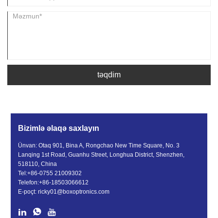
təqdim
Bizimlə əlaqə saxlayın
Ünvan: Otaq 901, Bina A, Rongchao New Time Square, No. 3
Lanqing 1st Road, Guanhu Street, Longhua District, Shenzhen,
518110, China
Tel:
+86-0755 21009302
Telefon:
+86-18503066612
E-poçt:
ricky01@boxoptronics.com