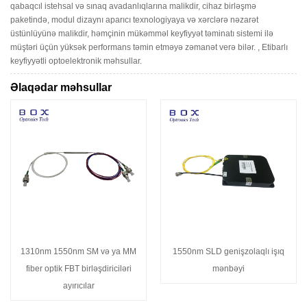
qabaqcıl istehsal və sınaq avadanlıqlarına malikdir, cihaz birləşmə
paketində, modul dizaynı aparıcı texnologiyaya və xərclərə nəzarət
üstünlüyünə malikdir, həmçinin mükəmməl keyfiyyət təminatı sistemi ilə
müştəri üçün yüksək performans təmin etməyə zəmanət verə bilər. , Etibarlı
keyfiyyətli optoelektronik məhsullar.
Əlaqədar məhsullar
1310nm 1550nm SM və ya MM
1550nm SLD genişzolaqlı işıq
fiber optik FBT birləşdiriciləri
mənbəyi
ayırıcılar