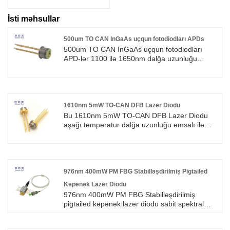
İsti məhsullar
500um TO CAN InGaAs uçqun fotodiodları APDs
500um TO CAN InGaAs uçqun fotodiodları
APD-lər 1100 ilə 1650nm dalğa uzunluğu
diapazonunda yüksək həssaslığa və son
dərəcə sürətli qalxma və enmə müddətinə
malik, kommersiyada mövcud olan ən böyük
InGaAs APD-dir, 1550nm-də pik cavabdehlik,
boş məkan üçün ideal tətbiqlərə uyğundur.
1610nm 5mW TO-CAN DFB Lazer Diodu
rabitə, OTDR və Optik Koherens Tomoqrafiya.
Bu 1610nm 5mW TO-CAN DFB Lazer Diodu
Çip dəyişdirilmiş TO paketində hermetik şəkildə
aşağı temperatur dalğa uzunluğu əmsalı ilə
bağlanıb, pigtailed variantı da mövcuddur.
geniş temperatur diapazonunda işləyə bilən
məhsuldur. Fiber və ya boş məkanda
məsafənin ölçülməsi üçün rabitə tədqiqatı,
interferometriya və optik reflektometriya kimi
tətbiqlər üçün yaxşı uyğundur. Hər bir cihaz
976nm 400mW PM FBG Stabilləşdirilmiş Pigtailed
sınaqdan keçirilir və yandırılır. Bu lazer 5,6 mm
Kəpənək Lazer Diodu
TO Can qutusunda qablaşdırılır. O, qapaqda
976nm 400mW PM FBG Stabilləşdirilmiş
inteqrasiya olunmuş asferik fokuslama linzasını
pigtailed kəpənək lazer diodu sabit spektral
ehtiva edir, fokus nöqtəsi və ədədi diyaframı
dalğa uzunluğunu təmin etmək üçün fiber-optik
(NA) SMF-28e+ lifinə uyğunlaşdırmağa imkan
FBG tezlik kilidi ilə birləşdirilmişdir. Peşəkar
verir.