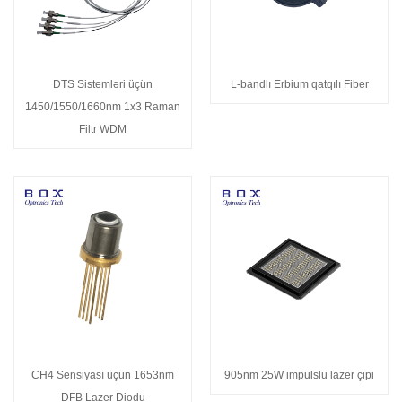
DTS Sistemləri üçün
L-bandlı Erbium qatqılı Fiber
1450/1550/1660nm 1x3 Raman
Filtr WDM
CH4 Sensiyası üçün 1653nm
905nm 25W impulslu lazer çipi
DFB Lazer Diodu