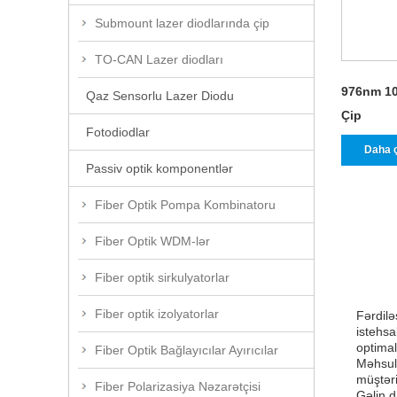
Submount lazer diodlarında çip
TO-CAN Lazer diodları
976nm 10
Qaz Sensorlu Lazer Diodu
Çip
Fotodiodlar
Daha 
Passiv optik komponentlər
Fiber Optik Pompa Kombinatoru
Fiber Optik WDM-lər
Fiber optik sirkulyatorlar
Fiber optik izolyatorlar
Fərdilə
istehsa
optimal
Fiber Optik Bağlayıcılar Ayırıcılar
Məhsull
müştəri
Fiber Polarizasiya Nəzarətçisi
Gəlin d