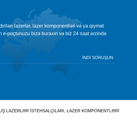
şdirilən lazerlər, lazer komponentləri və ya qiymət
çün e-poçtunuzu bizə buraxın və biz 24 saat ərzində
MUŞ LAZERLƏR İSTEHSALÇILARI, LAZER KOMPONENTLƏRI