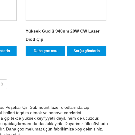
Yüksək Güclü 940nm 20W CW Lazer
Diod Çipi
ndərin
Daha çox oxu
Sorğu göndərin
lar. Peşəkar Çin Submount lazer diodlarında çip
ul həlləri təqdim etmək və sənaye xərclərini
a çip təkcə yüksək keyfiyyətli deyil, həm də ucuzdur.
lu qablaşdırmanı da dəstəkləyirik. Dəyərimiz "ilk növbədə
dır. Daha çox məlumat üçün fabrikimizə xoş gəlmisiniz.
daşlıq edək.