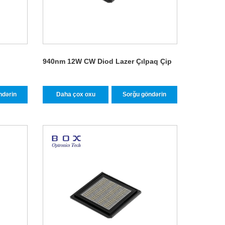
940nm 12W CW Diod Lazer Çılpaq Çip
ndərin
Daha çox oxu
Sorğu göndərin