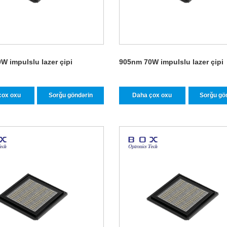
W impulslu lazer çipi
905nm 70W impulslu lazer çipi
çox oxu
Sorğu göndərin
Daha çox oxu
Sorğu gö