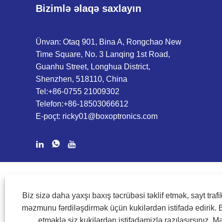
Bizimlə əlaqə saxlayın
Ünvan: Otaq 901, Bina A, Rongchao New
Time Square, No. 3 Lanqing 1st Road,
Guanhu Street, Longhua District,
Shenzhen, 518110, China
Tel:
+86-0755 21009302
Telefon:
+86-18503066612
E-poçt:
ricky01@boxoptronics.com
COPYRIGHT @ 2020 SHENZHEN BOX OPTRONICS TECHNO
Biz sizə daha yaxşı baxış təcrübəsi təklif etmək, sayt trafi
məzmunu fərdiləşdirmək üçün kukilərdən istifadə edirik. 
etməklə siz kukilərdən istifadəmizlə razılaşırsınız.
Mə