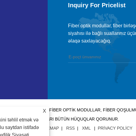
Inquiry For Pricelist
Fiber optik modullar, fiber birlə
siyahısı ilə bağlı suallarınız ü
əlaqə saxlayacağıq.
LOGY CO., LTD. - ÇIN FIBER OPTIK MODULLAR, FIBER QOŞUL
X
TƏCHIZATÇILARI BÜTÜN HÜQUQLAR QORUNUR.
kini təhlil etmək və
Bu saytdan istifadə
BAĞLANTILAR
|
SITEMAP
|
RSS
|
XML
|
PRIVACY POLICY
xfilik Siyasəti