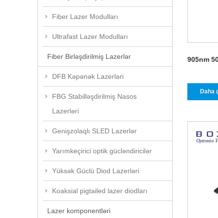
Fiber Lazer Modulları
Ultrafast Lazer Modulları
Fiber Birləşdirilmiş Lazerlər
905nm 50
DFB Kəpənək Lazerləri
Daha 
FBG Stabilləşdirilmiş Nasos
Lazerləri
Genişzolaqlı SLED Lazerlər
Yarımkeçirici optik gücləndiricilər
Yüksək Güclü Diod Lazerləri
Koaksial pigtailed lazer diodları
Lazer komponentləri