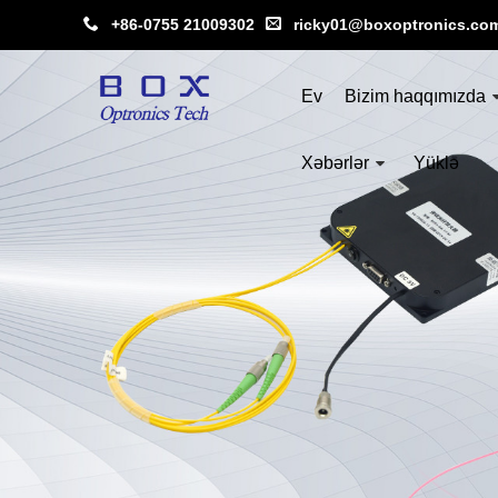
+86-0755 21009302
ricky01@boxoptronics.co
Ev
Bizim haqqımızda
Xəbərlər
Yüklə