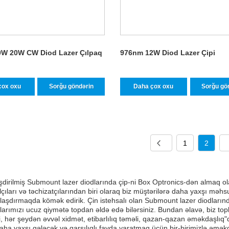
W 20W CW Diod Lazer Çılpaq
976nm 12W Diod Lazer Çipi
çox oxu
Sorğu göndərin
Daha çox oxu
Sorğu gö
1
2
şdirilmiş Submount lazer diodlarında çip-ni Box Optronics-dən almaq o
lçıları və təchizatçılarından biri olaraq biz müştərilərə daha yaxşı məhs
laşdırmaqda kömək edirik. Çin istehsalı olan Submount lazer diodlarınd
arımızı ucuz qiymətə topdan əldə edə bilərsiniz. Bundan əlavə, biz top
, hər şeydən əvvəl xidmət, etibarlılıq təməli, qazan-qazan əməkdaşlıq"
aha yaxşı gələcək və qarşılıqlı fayda yaratmaq üçün bir-birimizlə əmək