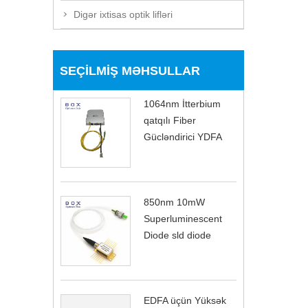
Digər ixtisas optik lifləri
SEÇILMIŞ MƏHSULLAR
1064nm İtterbium
qatqılı Fiber
Gücləndirici YDFA
850nm 10mW
Superluminescent
Diode sld diode
EDFA üçün Yüksək