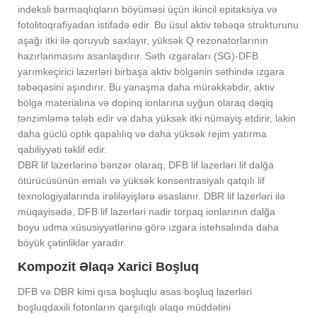
indeksli barmaqlıqların böyüməsi üçün ikincil epitaksiya və
fotolitoqrafiyadan istifadə edir. Bu üsul aktiv təbəqə strukturunu
aşağı itki ilə qoruyub saxlayır, yüksək Q rezonatorlarının
hazırlanmasını asanlaşdırır. Səth ızgaraları (SG)-DFB
yarımkeçirici lazerləri birbaşa aktiv bölgənin səthində ızgara
təbəqəsini aşındırır. Bu yanaşma daha mürəkkəbdir, aktiv
bölgə materialına və dopinq ionlarına uyğun olaraq dəqiq
tənzimləmə tələb edir və daha yüksək itki nümayiş etdirir, lakin
daha güclü optik qapalılıq və daha yüksək rejim yatırma
qabiliyyəti təklif edir.
DBR lif lazerlərinə bənzər olaraq, DFB lif lazerləri lif dalğa
ötürücüsünün emalı və yüksək konsentrasiyalı qatqılı lif
texnologiyalarında irəliləyişlərə əsaslanır. DBR lif lazerləri ilə
müqayisədə, DFB lif lazerləri nadir torpaq ionlarının dalğa
boyu udma xüsusiyyətlərinə görə ızgara istehsalında daha
böyük çətinliklər yaradır.
Kompozit Əlaqə Xarici Boşluq
DFB və DBR kimi qısa boşluqlu əsas boşluq lazerləri
boşluqdaxili fotonların qarşılıqlı əlaqə müddətini