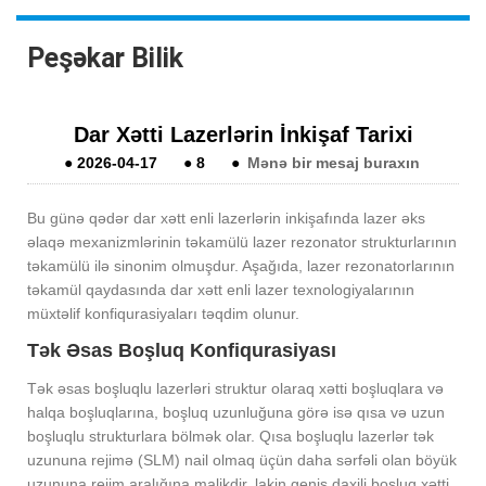
Peşəkar Bilik
Dar Xətti Lazerlərin İnkişaf Tarixi
●
2026-04-17
●
8
●
Mənə bir mesaj buraxın
Bu günə qədər dar xətt enli lazerlərin inkişafında lazer əks
əlaqə mexanizmlərinin təkamülü lazer rezonator strukturlarının
təkamülü ilə sinonim olmuşdur. Aşağıda, lazer rezonatorlarının
təkamül qaydasında dar xətt enli lazer texnologiyalarının
müxtəlif konfiqurasiyaları təqdim olunur.
Tək Əsas Boşluq Konfiqurasiyası
Tək əsas boşluqlu lazerləri struktur olaraq xətti boşluqlara və
halqa boşluqlarına, boşluq uzunluğuna görə isə qısa və uzun
boşluqlu strukturlara bölmək olar. Qısa boşluqlu lazerlər tək
uzununa rejimə (SLM) nail olmaq üçün daha sərfəli olan böyük
uzununa rejim aralığına malikdir, lakin geniş daxili boşluq xətti