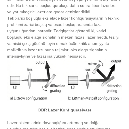
edir. Bu tək xarici boşluq quruluşu daha sonra fiber lazerlərə
və yarımkeçirici lazerlərə qədər genişləndirildi.
Tək xarici boşluqlu əks əlaqə lazer konfiqurasiyalarının texniki
problemi xarici boşluq və əsas boşluq arasında faza
uyğunluğundan ibarətdir. Tədqiqatlar göstərdi ki, xarici
boşluqlu əks əlaqə siqnalının məkan fazası lazer həddi, tezliyi
və nisbi çıxış gücünü təyin etmək üçün kritik əhəmiyyətə
malikdir və lazer uzununa rejimləri əks əlaqə siqnalının
intensivliyinə və fazasına yüksək həssasdır.
DBR Lazer Konfiqurasiyası
Lazer sistemlərinin dayanıqlığını artırmaq və dalğa
uzunluğuna görə seçici cihazları əsas boşluq strukturuna