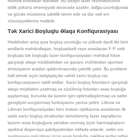
monolit kristaldan ibarətdir. Bu dizayn lazer rezonatorunun
istilik yükünü əhəmiyyətli dərəcədə azaldır, dalğa uzunluğunda
və gücdə müstəsna sabitlik təmin edir və dar xətt eni
xüsusiyyətlərinə malikdir.
Tək Xarici Boşluqlu Əlaqə Konfiqurasiyası
Həddindən artıq qısa boşluq uzunluğu və yüksək daxili itki kimi
amillərlə məhdudlaşan, boşluqdaxili rəyə əsaslanan F-P xətti
boşluqlu tək boşluqlu lazer konfiqurasiyaları məhdud foton
qarşılıqlı əlaqə müddətindən və qazanc mühitindən spontan
emissiyanın aradan qaldırılmasında çətinlik çəkir. Bu problemi
həll etmək üçün tədqiqatçılar vahid xarici boşluq rəy
konfiqurasiyasını təklif etdilər. Xarici boşluq fotonların qarşılıqlı
əlaqə müddətini uzatmaq və süzülmüş fotonları əsas boşluğa
qaytarmaq, bununla da lazerin işini optimallaşdırmaq və xəttin
genişliyini sıxışdırmaq funksiyasını yerinə yetirir. Littrow və
Littman konfiqurasiyaları kimi məkan optikasına əsaslanan ilk
sadə xarici boşluq strukturları təmizlənmiş lazer siqnallarını
lazerin əsas boşluğuna yenidən vurmaq üçün barmaqlıqların
spektral dispersiya qabiliyyətindən istifadə edərək, xəttin eni
sıxılmasına nail olmaq üçün əsas boşluğa çəkilmə tezliyi tətbiq