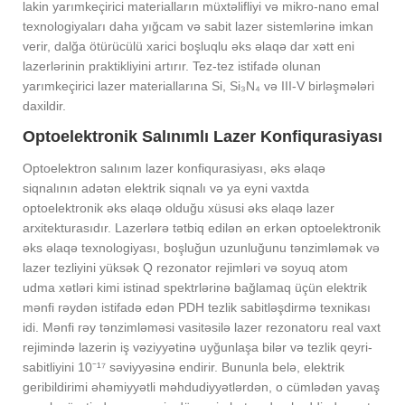
lakin yarımkeçirici materialların müxtəlifliyi və mikro-nano emal
texnologiyaları daha yığcam və sabit lazer sistemlərinə imkan
verir, dalğa ötürücülü xarici boşluqlu əks əlaqə dar xətt eni
lazerlərinin praktikliyini artırır. Tez-tez istifadə olunan
yarımkeçirici lazer materiallarına Si, Si₃N₄ və III-V birləşmələri
daxildir.
Optoelektronik Salınımlı Lazer Konfiqurasiyası
Optoelektron salınım lazer konfiqurasiyası, əks əlaqə
siqnalının adətən elektrik siqnalı və ya eyni vaxtda
optoelektronik əks əlaqə olduğu xüsusi əks əlaqə lazer
arxitekturasıdır. Lazerlərə tətbiq edilən ən erkən optoelektronik
əks əlaqə texnologiyası, boşluğun uzunluğunu tənzimləmək və
lazer tezliyini yüksək Q rezonator rejimləri və soyuq atom
udma xətləri kimi istinad spektrlərinə bağlamaq üçün elektrik
mənfi rəydən istifadə edən PDH tezlik sabitləşdirmə texnikası
idi. Mənfi rəy tənzimləməsi vasitəsilə lazer rezonatoru real vaxt
rejimində lazerin iş vəziyyətinə uyğunlaşa bilər və tezlik qeyri-
sabitliyini 10⁻¹⁷ səviyyəsinə endirir. Bununla belə, elektrik
geribildirimi əhəmiyyətli məhdudiyyətlərdən, o cümlədən yavaş