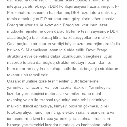
inteqrasiya etmək üçün DBR konfiqurasiyası hazırlanmışdır. F-
P rezonatoru əsasında hazırlanmış DBR rezonatoru optik rəy
təmin etmək üçün F-P strukturunun güzgülərini dövri passiv
Bragg strukturları ilə əvəz edir. Bragg strukturunun lazer
müdaxilə rejimlərinə dövri daraq filtrləmə təsiri sayəsində DBR
əsas boşluğu təbii olaraq filtrləmə xüsusiyyətlərinə malikdir.
Qısa boşluqlu strukturun verdiyi böyük uzununa rejim aralığı ilə
birlikdə SLM əməliyyatı asanlıqla əldə edilir. Dövri Bragg
strukturu əvvəlcə yalnız dalğa uzunluğunun seçilməsi üçün
nəzərdə tutulsa da, boşluq-struktur nöqteyi-nəzərindən, o,
həm də artan sayda əks əlaqə səthi ilə tək boşluqlu strukturun
təkamülünü təmsil edir.
Qazanc mühitinə görə təsnif edilən DBR lazerlərinə
yarımkeçirici lazerlər və fiber lazerlər daxildir. Yarımkeçirici
lazerlər yarımkeçirici materiallar və mikro-nano emal
texnologiyaları ilə istehsal uyğunluğunda təbii üstünlüyə
malikdir. İkincil epitaksiya, kimyəvi buxarın çökməsi, pilləli
fotolitoqrafiya, nanoimprinting, elektron şüa ilə aşındırma və
ion aşındırma kimi bir çox yarımkeçirici istehsal prosesləri
birbaşa yarımkeçirici lazerlərin tədqiqi və istehsalına tətbiq