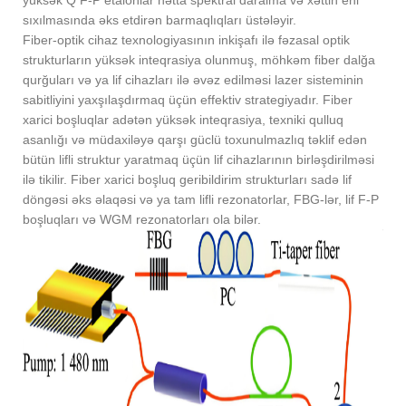
sıxılmasında əks etdirən barmaqlıqları üstələyir.
Fiber-optik cihaz texnologiyasının inkişafı ilə fəzasal optik
strukturların yüksək inteqrasiya olunmuş, möhkəm fiber dalğa
qurğuları və ya lif cihazları ilə əvəz edilməsi lazer sisteminin
sabitliyini yaxşılaşdırmaq üçün effektiv strategiyadır. Fiber
xarici boşluqlar adətən yüksək inteqrasiya, texniki qulluq
asanlığı və müdaxiləyə qarşı güclü toxunulmazlıq təklif edən
bütün lifli struktur yaratmaq üçün lif cihazlarının birləşdirilməsi
ilə tikilir. Fiber xarici boşluq geribildirim strukturları sadə lif
döngəsi əks əlaqəsi və ya tam lifli rezonatorlar, FBG-lər, lif F-P
boşluqları və WGM rezonatorları ola bilər.