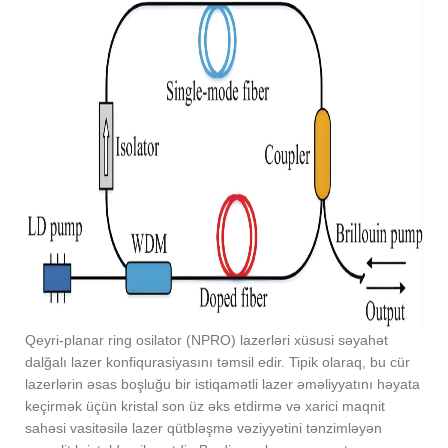
Qeyri-planar ring osilator (NPRO) lazerləri xüsusi səyahət
dalğalı lazer konfiqurasiyasını təmsil edir. Tipik olaraq, bu cür
lazerlərin əsas boşluğu bir istiqamətli lazer əməliyyatını həyata
keçirmək üçün kristal son üz əks etdirmə və xarici maqnit
sahəsi vasitəsilə lazer qütbləşmə vəziyyətini tənzimləyən