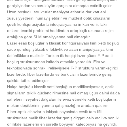
genişliyindən və səs-küyün qarşısını almaqda çətinlik çəkir.
Uzun boşluqlu strukturlar mahiyyət etibarilə dar xətt eni
xüsusiyyətlərini nümayiş etdirir və müxtəlif optik cihazların
çevik konfiqurasiyalarla inteqrasiyasına imkan verir; lakin
onların texniki problemi həddindən artıq kiçik uzununa rejim
aralığına görə SLM əməliyyatına nail olmaqdır.
Lazer əsas boşluqların klassik konfiqurasiyası kimi xətti boşluq
sadə quruluş, yüksək effektivlik və asan manipulyasiya kimi
üstünlüklərə malikdir. Tarixən ilk həqiqi lazer şüası F-P xətti
boşluq strukturundan istifadə etməklə yaradılıb. Elm və
texnologiyada sonrakı irəliləyişlərlə F-P strukturu yarımkeçirici
lazerlərdə, fiber lazerlərdə və bərk cisim lazerlərində geniş
şəkildə tətbiq edilmişdir.
Halqa boşluğu klassik xətti boşluğun modifikasiyasıdır, optik
siqnalların tsiklik gücləndirilməsinə nail olmaq üçün daimi dalğa
sahələrini səyahət dalğaları ilə əvəz etməklə xətti boşluqların
məkan deşiklərinin yanma çatışmazlığını aradan qaldırır.
Fiber-optik cihazların inkişafı sayəsində çevik tam lifli
strukturlara malik fiber lazerlər geniş diqqəti cəlb etdi və son iki
onillikdə lazerlərin ən sürətlə böyüyən kateqoriyasına çevrildi.