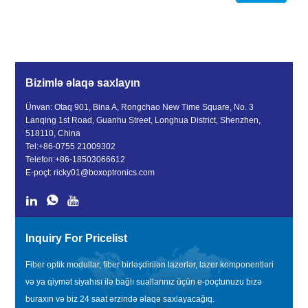
Bizimlə əlaqə saxlayın
Ünvan: Otaq 901, Bina A, Rongchao New Time Square, No. 3
Lanqing 1st Road, Guanhu Street, Longhua District, Shenzhen,
518110, China
Tel:
+86-0755 21009302
Telefon:
+86-18503066612
E-poçt:
ricky01@boxoptronics.com
Inquiry For Pricelist
Fiber optik modullar, fiber birləşdirilən lazerlər, lazer komponentləri
və ya qiymət siyahısı ilə bağlı suallarınız üçün e-poçtunuzu bizə
buraxın və biz 24 saat ərzində əlaqə saxlayacağıq.