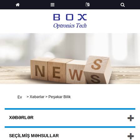
>
Xəbərlər
>
Peşəkar Bilik
Ev
XƏBƏRLƏR
SEÇILMIŞ MƏHSULLAR