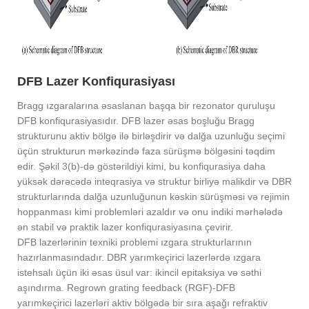
DFB Lazer Konfiqurasiyası
Bragg ızgaralarına əsaslanan başqa bir rezonator quruluşu
DFB konfiqurasiyasıdır. DFB lazer əsas boşluğu Bragg
strukturunu aktiv bölgə ilə birləşdirir və dalğa uzunluğu seçimi
üçün strukturun mərkəzində faza sürüşmə bölgəsini təqdim
edir. Şəkil 3(b)-də göstərildiyi kimi, bu konfiqurasiya daha
yüksək dərəcədə inteqrasiya və struktur birliyə malikdir və DBR
strukturlarında dalğa uzunluğunun kəskin sürüşməsi və rejimin
hoppanması kimi problemləri azaldır və onu indiki mərhələdə
ən stabil və praktik lazer konfiqurasiyasına çevirir.
DFB lazerlərinin texniki problemi ızgara strukturlarının
hazırlanmasındadır. DBR yarımkeçirici lazerlərdə ızgara
istehsalı üçün iki əsas üsul var: ikincil epitaksiya və səthi
aşındırma. Regrown grating feedback (RGF)-DFB
yarımkeçirici lazerləri aktiv bölgədə bir sıra aşağı refraktiv