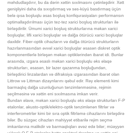
məhdudlaşdırır, bu da dərin xəttin sıxılmasını çətinləşdirir. Xətt
genişliyini daha da sıxışdırmaq və səs-küyü basdırmaq üçün
belə qısa boşluqlu əsas boşluq konfiqurasiyaları performansın
optimallaşdırılması üçün tez-tez xarici boşluq strukturları ilə
birləşdirilir. Ümumi xarici boşluq strukturlarına məkan xarici
boşluqlar, lifli xarici boşluqlar və dalğa ötürücü xarici boşluqlar
daxildir. Fiber-optik cihazların və dalğa ötürücü strukturların
hazırlanmasından əvvəl xarici boşluqlar əsasən diskret optik
komponentlərlə birləşən məkan optiklərindən ibarət idi. Bunlar
arasında, ızgara əsaslı məkan xarici boşluqlu əks əlaqə
strukturları, əsasən, bir lazer qazanma boşluğundan,
birləşdirici linzalardan və difraksiya ızgarasından ibarət olan
Littrow və Littman dizaynlarını qəbul edir. Rəy elementi kimi
barmaqlıq dalğa uzunluğunun tənzimlənməsinə, rejimin
seçilməsinə və xəttin eni sıxılmasına imkan verir.
Bundan əlavə, məkan xarici boşluqlu əks əlaqə strukturları F-P
etalonlar, akusto-optik/elektro-optik tənzimlənən filtrlər və
interferometrlər kimi bir sıra optik filtrləmə cihazlarını birləşdirə
bilər. Bu süzgəc cihazları mahiyyət etibarilə rejim seçmə
imkanlarına malikdir və barmaqlıqları əvəz edə bilər; müəyyən
yüksək Q F-P etalonlar hətta spektral daralma və xəttin eni