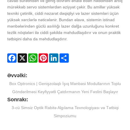
cavab sürətindən və geniş dövrəni əhatə edən həddindən artıq
mürəkkəb servo sistemlərdən əziyyət çəkir. Bu amillər yüksək
texniki çətinlik, ciddi nəzarət dəqiqliyi və lazer sistemləri üçün
yüksək xərclərlə nəticələnir. Bundan əlavə, sistemin istinad
mənbələrindən güclü asılılığı lazer dalğa uzunluğunu konkret
tezlik nöqtələri ilə ciddi şəkildə məhdudlaşdırır və onun praktik
tətbiqini daha da məhdudlaşdırır.
Facebook
X
WhatsApp
Pinterest
LinkedIn
Share
Əvvəlki:
Box Optronics | Genişzolaqlı İşıq Mənbəsi Modullarının Toplu
Göndərilməsi Keyfiyyətli Çatdırmanın Yeni Fəslini Başlayır
Sonrakı:
3-cü Simsiz Optik Rabitə Algılama Texnologiyası və Tətbiqi
Simpoziumu