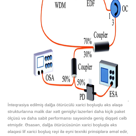
İnteqrasiya edilmiş dalğa ötürücülü xarici boşluqlu əks əlaqə
strukturlarına malik dar xətt genişliyi lazerləri daha kiçik paket
ölçüsü və daha sabit performansı sayəsində geniş diqqəti cəlb
etmişdir. Əsasən, dalğa ötürücüsünün xarici boşluqla əks
əlaqəsi lif xarici boşluq rəyi ilə eyni texniki prinsiplərə əməl edir,