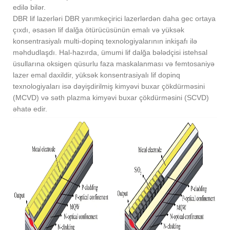
edilə bilər.
DBR lif lazerləri DBR yarımkeçirici lazerlərdən daha gec ortaya
çıxdı, əsasən lif dalğa ötürücüsünün emalı və yüksək
konsentrasiyalı multi-dopinq texnologiyalarının inkişafı ilə
məhdudlaşdı. Hal-hazırda, ümumi lif dalğa bələdçisi istehsal
üsullarına oksigen qüsurlu faza maskalanması və femtosaniyə
lazer emal daxildir, yüksək konsentrasiyalı lif dopinq
texnologiyaları isə dəyişdirilmiş kimyəvi buxar çökdürməsini
(MCVD) və səth plazma kimyəvi buxar çökdürməsini (SCVD)
əhatə edir.