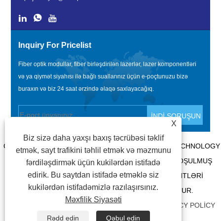
Inquiry For Pricelist
Fiber optik modullar, fiber birləşdirilən lazerlər, lazer komponentləri
və ya qiymət siyahısı ilə bağlı suallarınız üçün e-poçtunuzu bizə
buraxın və biz 24 saat ərzində əlaqə saxlayacağıq.
X
Biz sizə daha yaxşı baxış təcrübəsi təklif
COPYRIGHT @ 2020 SHENZHEN BOX OPTRONICS TECHNOLOGY
etmək, sayt trafikini təhlil etmək və məzmunu
CO., LTD. - ÇIN FIBER OPTIK MODULLAR, FIBER QOŞULMUŞ
fərdiləşdirmək üçün kukilərdən istifadə
edirik. Bu saytdan istifadə etməklə siz
LAZERLƏR İSTEHSALÇILARI, LAZER KOMPONENTLƏRI
kukilərdən istifadəmizlə razılaşırsınız.
TƏCHIZATÇILARI BÜTÜN HÜQUQLAR QORUNUR.
Məxfilik Siyasəti
BAĞLANTILAR
|
SITEMAP
|
RSS
|
XML
|
PRIVACY POLICY
Rədd edin
Qəbul edin