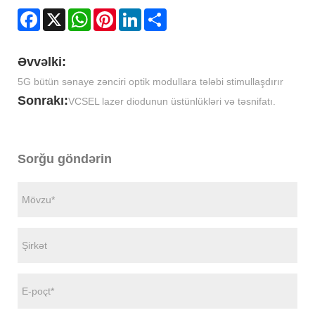
Facebook
X
WhatsApp
Pinterest
LinkedIn
Share
Əvvəlki:
5G bütün sənaye zənciri optik modullara tələbi stimullaşdırır
Sonrakı:
VCSEL lazer diodunun üstünlükləri və təsnifatı.
Sorğu göndərin