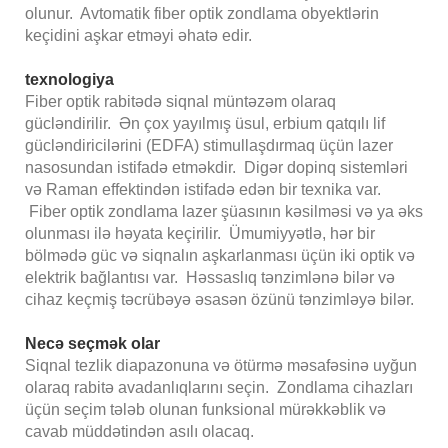
olunur. Avtomatik fiber optik zondlama obyektlərin
keçidini aşkar etməyi əhatə edir.
texnologiya
Fiber optik rabitədə siqnal müntəzəm olaraq
gücləndirilir. Ən çox yayılmış üsul, erbium qatqılı lif
gücləndiricilərini (EDFA) stimullaşdırmaq üçün lazer
nasosundan istifadə etməkdir. Digər dopinq sistemləri
və Raman effektindən istifadə edən bir texnika var.
Fiber optik zondlama lazer şüasının kəsilməsi və ya əks
olunması ilə həyata keçirilir. Ümumiyyətlə, hər bir
bölmədə güc və siqnalın aşkarlanması üçün iki optik və
elektrik bağlantısı var. Həssaslıq tənzimlənə bilər və
cihaz keçmiş təcrübəyə əsasən özünü tənzimləyə bilər.
Necə seçmək olar
Siqnal tezlik diapazonuna və ötürmə məsafəsinə uyğun
olaraq rabitə avadanlıqlarını seçin. Zondlama cihazları
üçün seçim tələb olunan funksional mürəkkəblik və
cavab müddətindən asılı olacaq.