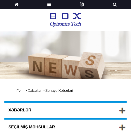
>
Xəbərlər
>
Sənaye Xəbərləri
Ev
XƏBƏRLƏR
SEÇILMIŞ MƏHSULLAR