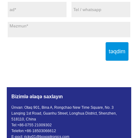
təqdim
Bizimlə əlaqə saxlayın
Ünvan: Otaq 901, Bina A, Rongchao New Time Square, No. 3
Lanqing 1st Road, Guanhu Street, Longhua District, Shenzhen,
518110, China
Tel:
+86-0755 21009302
Telefon:
+86-18503066612
E-poçt:
ricky01@boxoptronics.com