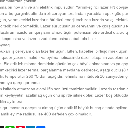
lanmalardan çəkinin
ma bir növ ani və ani elektrik impulsudur. Yarımkeçirici lazer PN qovşağı
n artıq gərginlik altında irəli cərəyan tərəfindən yaradılan optik güc pa
ün, yarımkeçirici lazerlərin ötürücü enerji təchizatı lazerin yaxşı elek
c tədbirləri görməlidir. Lazer sürücüsünün cərəyanını və çıxış gücünü
şdıran rezistorun qarşısını almaq üçün potensiometrə ardıcıl olaraq 
 keçməsinə və lazerin zədələnməsinə səbəb ola bilər.
qaynaq
uxarı iş cərəyanı olan lazerlər üçün, lütfən, kabelləri birləşdirmək üç
ədər yaxın olmalıdır və əyilmə nəticəsində daxili əlaqənin zədələnməs
. Elektrik lehimləmə dəmirinin gücünün çox böyük olmasının və ya qay
rımkeçirici lazer termal parçalanma meydana gətirəcək, aşağı güclü (8 V
dir, temperatur 260 ℃-dən aşağıdır, lehimləmə müddəti 10 saniyədən çox 
lənməyə qarşı qorunma
 istifadə etməzdən əvvəl lifin son üzü təmizlənməlidir. Lazerin tozdan d
in keyfiyyətini azaltmaq üçün onu spirtlə silmək olar. Lazer boş olduqda,
lifin əyilməsi
fin qırılmasının qarşısını almaq üçün optik lif böyük bucaq altında əyil
namik əyilmə radiusu isə 400 dəfədən çox olmalıdır.