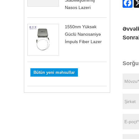
Stabilləşdirilmiş
Fa
Nasos Lazeri
1550nm Yüksək
Əvvəlk
Güclü Nanosaniyə
Sonra
İmpuls Fiber Lazer
Sorğu
Bütün yeni məhsullar