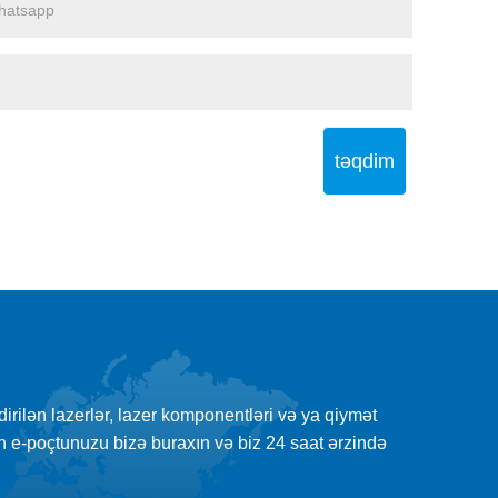
təqdim
şdirilən lazerlər, lazer komponentləri və ya qiymət
çün e-poçtunuzu bizə buraxın və biz 24 saat ərzində