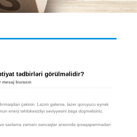
Live
tiyat tədbirləri görülməlidir?
r mesaj buraxın
andırmaqdan çəkinin. Lazım gələrsə, lazer qoruyucu eynək
 enerji təhlükəsizliyi səviyyəsini başa düşməlisiniz.
nma və saxlama zamanı sancaqlar arasında qısaqapanmadan