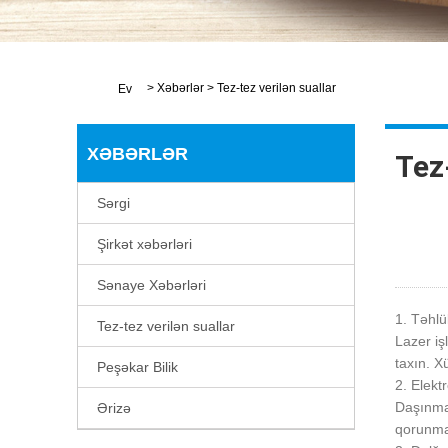
>
Xəbərlər
>
Tez-tez verilən suallar
Ev
XƏBƏRLƏR
Tez-
Sərgi
Şirkət xəbərləri
Sənaye Xəbərləri
1. Təhlü
Tez-tez verilən suallar
Lazer iş
taxın. X
Peşəkar Bilik
2. Elekt
Daşınma,
Ərizə
qorunmaq