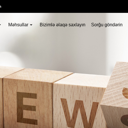
m
Məhsullar
Bizimlə əlaqə saxlayın
Sorğu göndərin