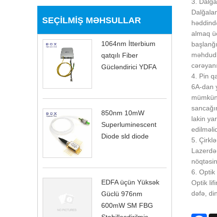
3. Dalğa
Dalğalan
SEÇILMIŞ MƏHSULLAR
həddində
almaq üç
1064nm İtterbium
başlanğı
məhdudla
qatqılı Fiber
cərəyanı
Gücləndirici YDFA
4. Pin 
6A-dan y
mümkün q
sancağın
850nm 10mW
lakin ya
Superluminescent
edilməli
Diode sld diode
5. Çirk
Lazerdən
nöqtəsin
6. Optik 
EDFA üçün Yüksək
Optik li
dəfə, di
Güclü 976nm
600mW SM FBG