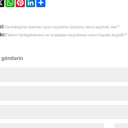
cebook
X
WhatsApp
Pinterest
LinkedIn
Share
i:
Yarımkeçirici lazerlər üçün soyutma üsulunu necə seçmək olar?
kı:
Fiberin birləşdirilməsi və sınaqdan keçirilməsi necə həyata keçirilir?
 göndərin