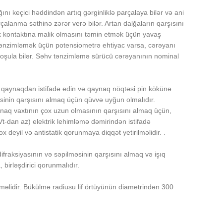
nı keçici həddindən artıq gərginliklə parçalaya bilər və ani
rçalanma səthinə zərər verə bilər. Artan dalğaların qarşısını
trik kontaktına malik olmasını təmin etmək üçün yavaş
 tənzimləmək üçün potensiometrə ehtiyac varsa, cərəyanı
qoşula bilər. Səhv tənzimləmə sürücü cərəyanının nominal
ün qaynaqdan istifadə edin və qaynaq nöqtəsi pin kökünə
inin qarşısını almaq üçün qüvvə uyğun olmalıdır.
naq vaxtının çox uzun olmasının qarşısını almaq üçün,
t-dan az) elektrik lehimləmə dəmirindən istifadə
deyil və antistatik qorunmaya diqqət yetirilməlidir. .
ifraksiyasının və səpilməsinin qarşısını almaq və işıq
 birləşdirici qorunmalıdır.
məməlidir. Bükülmə radiusu lif örtüyünün diametrindən 300