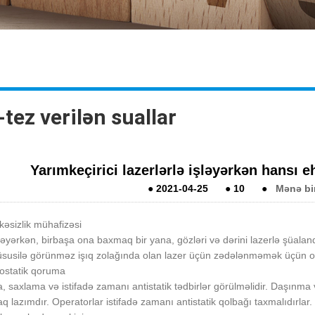
tez verilən suallar
Yarımkeçirici lazerlərlə işləyərkən hansı eh
●
2021-04-25
●
10
●
Mənə bi
kəsizlik mühafizəsi
ləyərkən, birbaşa ona baxmaq bir yana, gözləri və dərini lazerlə şüal
üsusilə görünməz işıq zolağında olan lazer üçün zədələnməmək üçün onun
rostatik qoruma
 saxlama və istifadə zamanı antistatik tədbirlər görülməlidir. Daşı
 lazımdır. Operatorlar istifadə zamanı antistatik qolbağı taxmalıdırlar.