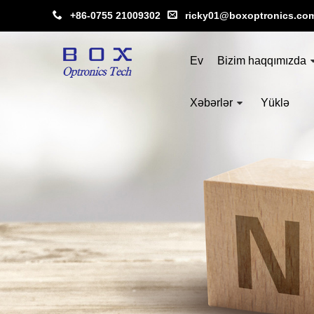
+86-0755 21009302
ricky01@boxoptronics.co
Ev
Bizim haqqımızda
Xəbərlər
Yüklə