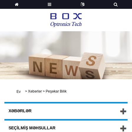
>
Xəbərlər
>
Peşəkar Bilik
Ev
XƏBƏRLƏR
SEÇILMIŞ MƏHSULLAR