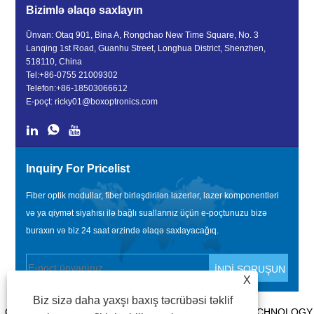
Bizimlə əlaqə saxlayın
Ünvan: Otaq 901, Bina A, Rongchao New Time Square, No. 3
Lanqing 1st Road, Guanhu Street, Longhua District, Shenzhen,
518110, China
Tel:
+86-0755 21009302
Telefon:
+86-18503066612
E-poçt:
ricky01@boxoptronics.com
Inquiry For Pricelist
Fiber optik modullar, fiber birləşdirilən lazerlər, lazer komponentləri
və ya qiymət siyahısı ilə bağlı suallarınız üçün e-poçtunuzu bizə
buraxın və biz 24 saat ərzində əlaqə saxlayacağıq.
X
Biz sizə daha yaxşı baxış təcrübəsi təklif
COPYRIGHT @ 2020 SHENZHEN BOX OPTRONICS TECHNOLOGY