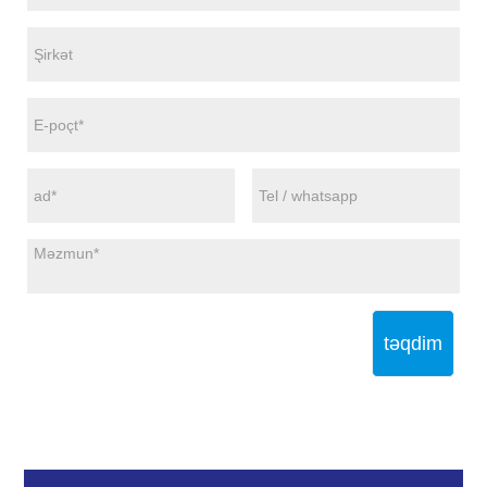
təqdim