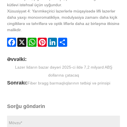
kütləvi istehsal üçün uyğundur.
Xüsusiyyət 4: Yarımkeçirici lazerlərlə müqayisədə lifli lazerlər
daha yaxşı monoxromatikliyə, modulyasiya zamanı daha kiçik
cingiltilərə və təhriflərə və optik liflərlə daha az birləşmə itkisinə
malikdir.
Facebook
X
WhatsApp
Pinterest
LinkedIn
Share
Əvvəlki:
Lazer lidarın bazar dəyəri 2025-ci ildə 7,2 milyard ABŞ
dollarına çatacaq
Sonrakı:
Fiber bragg barmaqlıqlarının tətbiqi və prinsipi
Sorğu göndərin