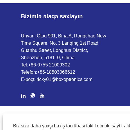
Bizimlə əlaqə saxlayın
Ünvan: Otaq 901, Bina A, Rongchao New
Time Square, No. 3 Lanqing 1st Road,
Guanhu Street, Longhua District,
Shenzhen, 518110, China
Tel:
+86-0755 21009302
Telefon:
+86-18503066612
E-poçt:
ricky01@boxoptronics.com
COPYRIGHT @ 2020 SHENZHEN BOX OPTRONICS TECHNO
Biz sizə daha yaxşı baxış təcrübəsi təklif etmək, sayt trafi