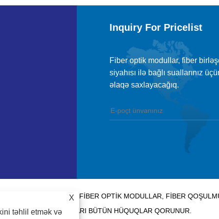
Inquiry For Pricelist
Fiber optik modullar, fiber birlə
siyahısı ilə bağlı suallarınız ü
əlaqə saxlayacağıq.
LOGY CO., LTD. - ÇIN FIBER OPTIK MODULLAR, FIBER QOŞUL
X
TƏCHIZATÇILARI BÜTÜN HÜQUQLAR QORUNUR.
kini təhlil etmək və