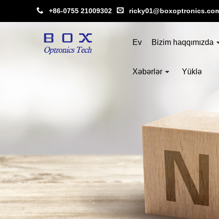
+86-0755 21009302
ricky01@boxoptronics.co
Ev
Bizim haqqımızda
Xəbərlər
Yüklə