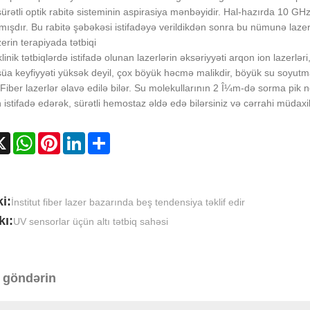
ürətli optik rabitə sisteminin aspirasiya mənbəyidir. Hal-hazırda 10 GHz və 
mışdır. Bu rabitə şəbəkəsi istifadəyə verildikdən sonra bu nümunə laze
zerin terapiyada tətbiqi
linik tətbiqlərdə istifadə olunan lazerlərin əksəriyyəti arqon ion lazerləri
şüa keyfiyyəti yüksək deyil, çox böyük həcmə malikdir, böyük su soyutm
. Fiber lazerlər əlavə edilə bilər. Su molekullarının 2 Î¼m-də sorma pik
 istifadə edərək, sürətli hemostaz əldə edə bilərsiniz və cərrahi müdax
cebook
X
WhatsApp
Pinterest
LinkedIn
Share
i:
İnstitut fiber lazer bazarında beş tendensiya təklif edir
kı:
UV sensorlar üçün altı tətbiq sahəsi
 göndərin