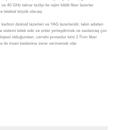
40 GHz təkrar tezliyi ilə rejim kilidli fiber lazerlər
rə tələbat böyük olacaq.
, karbon dioksid lazerləri və YAG lazerləridir, lakin adətən
a sistemi tələb edir və onlar yerləşdirmək və saxlamaq çox
 nöqtəsi olduğundan, cərrahi prosedur kimi 2 Î¼m fiber
ilə ilə insan bədəninə zərər verməmək olar.