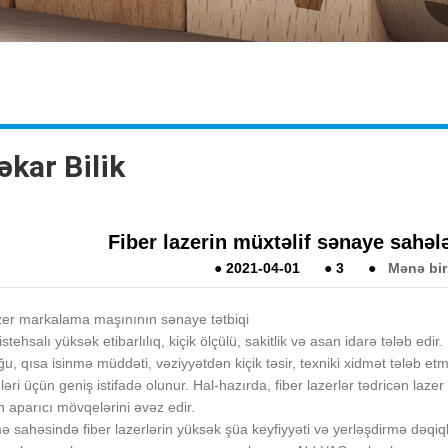
əkar Bilik
Fiber lazerin müxtəlif sənaye sahələr
●
2021-04-01
●
3
●
Mənə bir
zer markalama maşınının sənaye tətbiqi
stehsalı yüksək etibarlılıq, kiçik ölçülü, sakitlik və asan idarə tələb edi
u, qısa isinmə müddəti, vəziyyətdən kiçik təsir, texniki xidmət tələb etmir
ləri üçün geniş istifadə olunur. Hal-hazırda, fiber lazerlər tədricən l
in aparıcı mövqelərini əvəz edir.
ə sahəsində fiber lazerlərin yüksək şüa keyfiyyəti və yerləşdirmə dəqiq