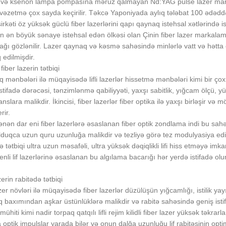
ə və ksenon lampa pompasına məruz qalmayan Nd:YAG pulse lazer marka
vəzetmə çox sayda keçirilir. Təkcə Yaponiyada aylıq tələbat 100 ədə
irkəti öz yüksək güclü fiber lazerlərini qapı qaynaq istehsal xətlərində i
 ən böyük sənaye istehsal edən ölkəsi olan Çinin fiber lazer markala
ağı gözlənilir. Lazer qaynaq və kəsmə sahəsində minlərlə vatt və hətta onl
 edilmişdir.
iber lazerin tətbiqi
ıq mənbələri ilə müqayisədə lifli lazerlər hissetmə mənbələri kimi bir çox
stifadə dərəcəsi, tənzimlənmə qabiliyyəti, yaxşı sabitlik, yığcam ölçü, yü
slara malikdir. İkincisi, fiber lazerlər fiber optika ilə yaxşı birləşir və
rir.
nən dar eni fiber lazerlərə əsaslanan fiber optik zondlama indi bu sahədə 
lduqca uzun quru uzunluğa malikdir və tezliyə görə tez modulyasiya edilə 
ə tətbiqi ultra uzun məsafəli, ultra yüksək dəqiqlikli lifi hiss etməyə im
 enli lif lazerlərinə əsaslanan bu algılama bacarığı hər yerdə istifadə olun
erin rabitədə tətbiqi
zer növləri ilə müqayisədə fiber lazerlər düzülüşün yığcamlığı, istilik y
 baxımından aşkar üstünlüklərə malikdir və rabitə sahəsində geniş isti
hiti kimi nadir torpaq qatqılı lifli rejim kilidli fiber lazer yüksək təkra
a optik impulslar yarada bilər və onun dalğa uzunluğu lif rabitəsinin o