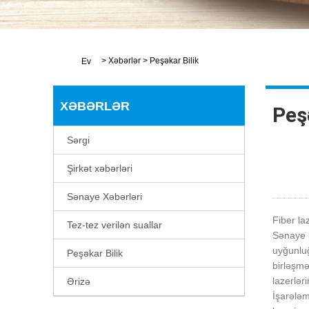
>
Xəbərlər
>
Peşəkar Bilik
Ev
XƏBƏRLƏR
Peş
Sərgi
Şirkət xəbərləri
Sənaye Xəbərləri
Fiber la
Tez-tez verilən suallar
Sənaye i
uyğunluğ
Peşəkar Bilik
birləşmə
lazerlər
Ərizə
İşarələm