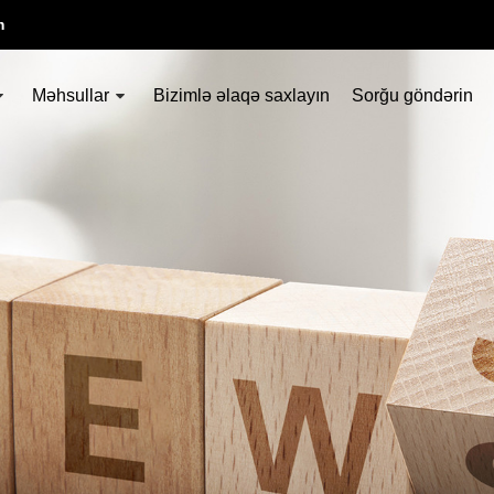
m
Məhsullar
Bizimlə əlaqə saxlayın
Sorğu göndərin