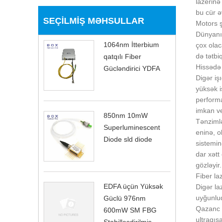
lazerin
bu cür ə
SEÇILMIŞ MƏHSULLAR
Motors ş
Dünyanın
1064nm İtterbium
çox olac
də tətbiq
qatqılı Fiber
Hissədə f
Gücləndirici YDFA
Digər iş
yüksək i
performan
imkan ve
850nm 10mW
Tənzimlə
Superluminescent
eninə, o
Diode sld diode
sistemin
dar xətt
gözləyir.
Fiber laz
EDFA üçün Yüksək
Digər la
uyğunluq
Güclü 976nm
Qazanc mü
600mW SM FBG
ultraqıs