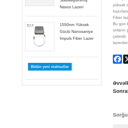
Stabilləşdirilmiş
yüksək s
Nasos Lazeri
hazırlan
Fiber la
Bu gün k
1550nm Yüksək
onların 
Güclü Nanosaniyə
çətindir
İmpuls Fiber Lazer
lazerdən
Fa
Bütün yeni məhsullar
Əvvəlk
Sonra
Sorğu