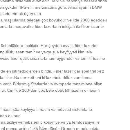
lama sistemini əvəz edir. Taixi və Yaponiya bazarlarında
ddən çoxdur. IPG-nin məlumatına görə, Almaniyanın BMW
stifadə etmək üçün alıb.
ma maşınlarına tələbatı çox böyükdür və ildə 2000 ədəddən
arla meqavatlıq fiber lazerlərin inkişafı ilə fiber lazerlər
 üstünlüklərə malikdir. Hər şeydən əvvəl, fiber lazerlər
ngüllük, asan təmir və yaxşı şüa keyfiyyəti kimi əla
 mövcud fiber optik cihazlarla tam uyğundur və tam lif testinə
ən isti tətbiqlərdən biridir. Fiber lazer dar spektral xətt
bilər. Bu dar xətt eni lif lazerinin diffuz zondlama
kan verir. Birləşmiş Ştatlarda və Avropada tənzimlənə bilən
ur. Çin ildə 100-dən çox belə optik lifli lazerin olmasını
ayılması, şüa keyfiyyəti, həcm və mövcud sistemlərlə
fadə olunur.
rlama tezliyi və nəbz eni pikosaniyə və ya femtosaniyə ilə
ptimal pəncərəsinə 1,55 Î¼m düşür. Qrupda o, gələcəkdə