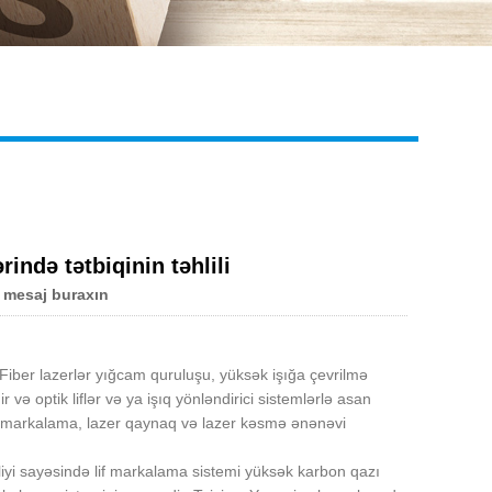
Live
ində tətbiqinin təhlili
 mesaj buraxın
r. Fiber lazerlər yığcam quruluşu, yüksək işığa çevrilmə
 və optik liflər və ya işıq yönləndirici sistemlərlə asan
azer markalama, lazer qaynaq və lazer kəsmə ənənəvi
liyi sayəsində lif markalama sistemi yüksək karbon qazı