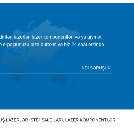
şdirilən lazerlər, lazer komponentləri və ya qiymət
çün e-poçtunuzu bizə buraxın və biz 24 saat ərzində
MUŞ LAZERLƏR İSTEHSALÇILARI, LAZER KOMPONENTLƏRI