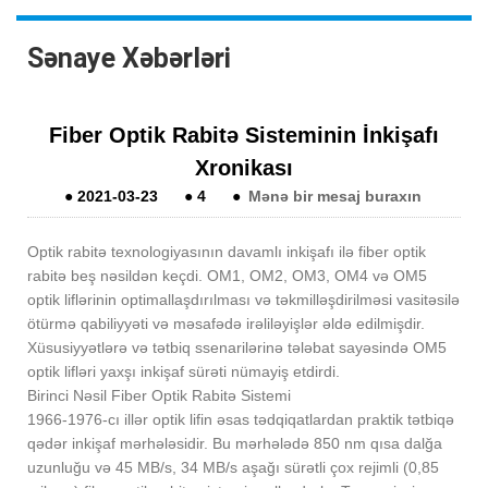
Sənaye Xəbərləri
Fiber Optik Rabitə Sisteminin İnkişafı
Xronikası
●
2021-03-23
●
4
●
Mənə bir mesaj buraxın
Optik rabitə texnologiyasının davamlı inkişafı ilə fiber optik
rabitə beş nəsildən keçdi. OM1, OM2, OM3, OM4 və OM5
optik liflərinin optimallaşdırılması və təkmilləşdirilməsi vasitəsilə
ötürmə qabiliyyəti və məsafədə irəliləyişlər əldə edilmişdir.
Xüsusiyyətlərə və tətbiq ssenarilərinə tələbat sayəsində OM5
optik lifləri yaxşı inkişaf sürəti nümayiş etdirdi.
Birinci Nəsil Fiber Optik Rabitə Sistemi
1966-1976-cı illər optik lifin əsas tədqiqatlardan praktik tətbiqə
qədər inkişaf mərhələsidir. Bu mərhələdə 850 nm qısa dalğa
uzunluğu və 45 MB/s, 34 MB/s aşağı sürətli çox rejimli (0,85