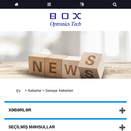
>
Xəbərlər
>
Sənaye Xəbərləri
Ev
XƏBƏRLƏR
SEÇILMIŞ MƏHSULLAR