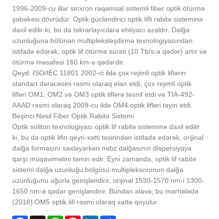
1996-2009-cu illər sinxron rəqəmsal sistemli fiber optik ötürmə
şəbəkəsi dövrüdür. Optik gücləndirici optik lifli rabitə sisteminə
daxil edilir ki, bu da təkrarlayıcılara ehtiyacı azaldır. Dalğa
uzunluğuna bölünən multipleksləşdirmə texnologiyasından
istifadə edərək, optik lif ötürmə sürəti (10 Tb/s-ə qədər) artır və
ötürmə məsafəsi 160 km-ə qədərdir.
Qeyd: ISO/IEC 11801 2002-ci ildə çox rejimli optik liflərin
standart dərəcəsini rəsmi olaraq elan etdi, çox rejimli optik
lifləri OM1, OM2 və OM3 optik liflərə təsnif etdi və TIA-492-
AAAD rəsmi olaraq 2009-cu ildə OM4 optik lifləri təyin etdi.
Beşinci Nəsil Fiber Optik Rabitə Sistemi
Optik soliton texnologiyası optik lif rabitə sisteminə daxil edilir
ki, bu da optik lifin qeyri-xətti təsirindən istifadə edərək, orijinal
dalğa formasını saxlayarkən nəbz dalğasının dispersiyaya
qarşı müqavimətini təmin edir. Eyni zamanda, optik lif rabitə
sistemi dalğa uzunluğu bölgüsü multipleksorunun dalğa
uzunluğunu uğurla genişləndirir, orijinal 1530-1570 nm-i 1300-
1650 nm-ə qədər genişləndirir. Bundan əlavə, bu mərhələdə
(2016) OM5 optik lifi rəsmi olaraq xəttə qoyulur.