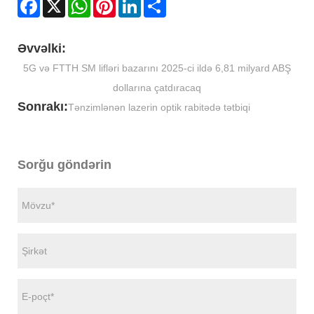
Facebook
X
WhatsApp
Pinterest
LinkedIn
Share
Əvvəlki:
5G və FTTH SM lifləri bazarını 2025-ci ildə 6,81 milyard ABŞ
dollarına çatdıracaq
Sonrakı:
Tənzimlənən lazerin optik rabitədə tətbiqi
Sorğu göndərin