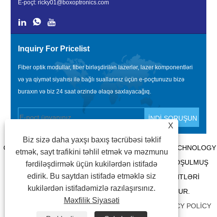
E-poçt:
ricky01@boxoptronics.com
Inquiry For Pricelist
Fiber optik modullar, fiber birləşdirilən lazerlər, lazer komponentləri
və ya qiymət siyahısı ilə bağlı suallarınız üçün e-poçtunuzu bizə
buraxın və biz 24 saat ərzində əlaqə saxlayacağıq.
X
Biz sizə daha yaxşı baxış təcrübəsi təklif
COPYRIGHT @ 2020 SHENZHEN BOX OPTRONICS TECHNOLOGY
etmək, sayt trafikini təhlil etmək və məzmunu
CO., LTD. - ÇIN FIBER OPTIK MODULLAR, FIBER QOŞULMUŞ
fərdiləşdirmək üçün kukilərdən istifadə
edirik. Bu saytdan istifadə etməklə siz
LAZERLƏR İSTEHSALÇILARI, LAZER KOMPONENTLƏRI
kukilərdən istifadəmizlə razılaşırsınız.
TƏCHIZATÇILARI BÜTÜN HÜQUQLAR QORUNUR.
Məxfilik Siyasəti
BAĞLANTILAR
|
SITEMAP
|
RSS
|
XML
|
PRIVACY POLICY