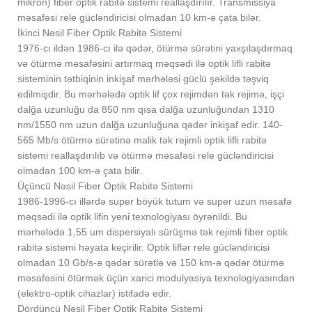
mikron) fiber optik rabitə sistemi reallaşdırılır. Transmissiya
məsafəsi rele gücləndiricisi olmadan 10 km-ə çata bilər.
İkinci Nəsil Fiber Optik Rabitə Sistemi
1976-cı ildən 1986-cı ilə qədər, ötürmə sürətini yaxşılaşdırmaq
və ötürmə məsafəsini artırmaq məqsədi ilə optik lifli rabitə
sisteminin tətbiqinin inkişaf mərhələsi güclü şəkildə təşviq
edilmişdir. Bu mərhələdə optik lif çox rejimdən tək rejimə, işçi
dalğa uzunluğu da 850 nm qısa dalğa uzunluğundan 1310
nm/1550 nm uzun dalğa uzunluğuna qədər inkişaf edir. 140-
565 Mb/s ötürmə sürətinə malik tək rejimli optik lifli rabitə
sistemi reallaşdırılıb və ötürmə məsafəsi rele gücləndiricisi
olmadan 100 km-ə çata bilir.
Üçüncü Nəsil Fiber Optik Rabitə Sistemi
1986-1996-cı illərdə super böyük tutum və super uzun məsafə
məqsədi ilə optik lifin yeni texnologiyası öyrənildi. Bu
mərhələdə 1,55 um dispersiyalı sürüşmə tək rejimli fiber optik
rabitə sistemi həyata keçirilir. Optik liflər rele gücləndiricisi
olmadan 10 Gb/s-ə qədər sürətlə və 150 ​​km-ə qədər ötürmə
məsafəsini ötürmək üçün xarici modulyasiya texnologiyasından
(elektro-optik cihazlar) istifadə edir.
Dördüncü Nəsil Fiber Optik Rabitə Sistemi