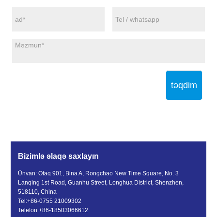
təqdim
Bizimlə əlaqə saxlayın
Ünvan: Otaq 901, Bina A, Rongchao New Time Square, No. 3
Lanqing 1st Road, Guanhu Street, Longhua District, Shenzhen,
518110, China
Tel:
+86-0755 21009302
Telefon:
+86-18503066612