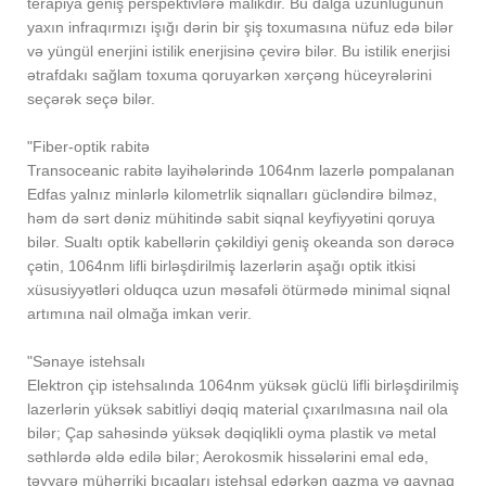
terapiya geniş perspektivlərə malikdir. Bu dalğa uzunluğunun
yaxın infraqırmızı işığı dərin bir şiş toxumasına nüfuz edə bilər
və yüngül enerjini istilik enerjisinə çevirə bilər. Bu istilik enerjisi
ətrafdakı sağlam toxuma qoruyarkən xərçəng hüceyrələrini
seçərək seçə bilər.
"Fiber-optik rabitə
Transoceanic rabitə layihələrində 1064nm lazerlə pompalanan
Edfas yalnız minlərlə kilometrlik siqnalları gücləndirə bilməz,
həm də sərt dəniz mühitində sabit siqnal keyfiyyətini qoruya
bilər. Sualtı optik kabellərin çəkildiyi geniş okeanda son dərəcə
çətin, 1064nm lifli birləşdirilmiş lazerlərin aşağı optik itkisi
xüsusiyyətləri olduqca uzun məsafəli ötürmədə minimal siqnal
artımına nail olmağa imkan verir.
"Sənaye istehsalı
Elektron çip istehsalında 1064nm yüksək güclü lifli birləşdirilmiş
lazerlərin yüksək sabitliyi dəqiq material çıxarılmasına nail ola
bilər; Çap sahəsində yüksək dəqiqlikli oyma plastik və metal
səthlərdə əldə edilə bilər; Aerokosmik hissələrini emal edə,
təyyarə mühərriki bıçaqları istehsal edərkən qazma və qaynaq