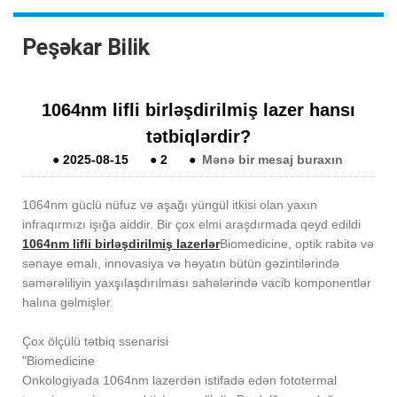
Peşəkar Bilik
1064nm lifli birləşdirilmiş lazer hansı
tətbiqlərdir?
●
2025-08-15
●
2
●
Mənə bir mesaj buraxın
1064nm güclü nüfuz və aşağı yüngül itkisi olan yaxın
infraqırmızı işığa aiddir. Bir çox elmi araşdırmada qeyd edildi
1064nm lifli birləşdirilmiş lazerlər
Biomedicine, optik rabitə və
sənaye emalı, innovasiya və həyatın bütün gəzintilərində
səmərəliliyin yaxşılaşdırılması sahələrində vacib komponentlər
halına gəlmişlər.
Çox ölçülü tətbiq ssenarisi
"Biomedicine
Onkologiyada 1064nm lazerdən istifadə edən fototermal