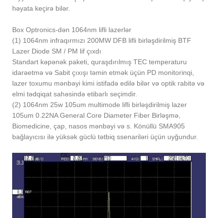
həyata keçirə bilər.
Box Optronics-dən 1064nm lifli lazerlər
(1) 1064nm infraqırmızı 200MW DFB lifli birləşdirilmiş BTF
Lazer Diode SM / PM lif çıxdı
Standart kəpənək paketi, quraşdırılmış TEC temperaturu
idarəetmə və Sabit çıxışı təmin etmək üçün PD monitorinqi,
lazer toxumu mənbəyi kimi istifadə edilə bilər və optik rabitə və
elmi tədqiqat sahəsində etibarlı seçimdir.
(2) 1064nm 25w 105um multimode lifli birləşdirilmiş lazer
105um 0.22NA General Core Diameter Fiber Birləşmə,
Biomedicine, çap, nasos mənbəyi və s. Könüllü SMA905
bağlayıcısı ilə yüksək güclü tətbiq ssenariləri üçün uyğundur.