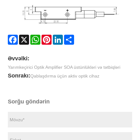
Facebook
X
WhatsApp
Pinterest
LinkedIn
Share
Əvvəlki:
Yarımkeçirici Optik Amplifier SOA üstünlükləri və tətbiqləri
Sonrakı:
Qablaşdırma üçün aktiv optik cihaz
Sorğu göndərin