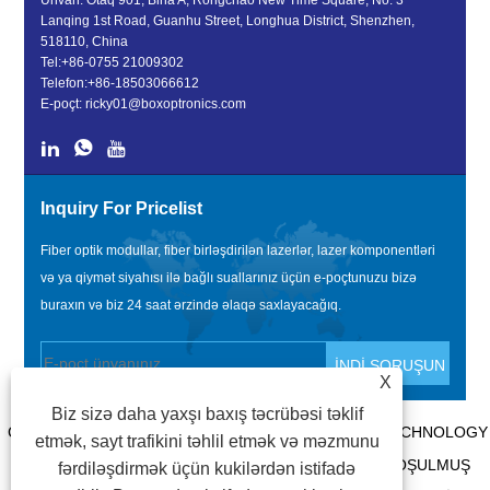
Ünvan: Otaq 901, Bina A, Rongchao New Time Square, No. 3
Lanqing 1st Road, Guanhu Street, Longhua District, Shenzhen,
518110, China
Tel:
+86-0755 21009302
Telefon:
+86-18503066612
E-poçt:
ricky01@boxoptronics.com
Inquiry For Pricelist
Fiber optik modullar, fiber birləşdirilən lazerlər, lazer komponentləri
və ya qiymət siyahısı ilə bağlı suallarınız üçün e-poçtunuzu bizə
buraxın və biz 24 saat ərzində əlaqə saxlayacağıq.
X
Biz sizə daha yaxşı baxış təcrübəsi təklif
COPYRIGHT @ 2020 SHENZHEN BOX OPTRONICS TECHNOLOGY
etmək, sayt trafikini təhlil etmək və məzmunu
CO., LTD. - ÇIN FIBER OPTIK MODULLAR, FIBER QOŞULMUŞ
fərdiləşdirmək üçün kukilərdən istifadə