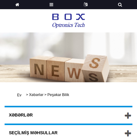
>
Xəbərlər
>
Peşəkar Bilik
Ev
XƏBƏRLƏR
SEÇILMIŞ MƏHSULLAR