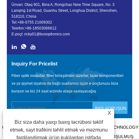
Ünvan: Otaq 901, Bina A, Rongchao New Time Square, No. 3
Lanqing 1st Road, Guanhu Street, Longhua District, Shenzhen,
518110, China
Tel:
+86-0755 21009302
Telefon:
+86-18503066612
E-poçt:
ricky01@boxoptronics.com
Inquiry For Pricelist
Fiber optik modullar, fiber birləşdirilən lazerlər, lazer komponentləri
və ya qiymət siyahısı ilə bağlı suallarınız üçün e-poçtunuzu bizə
buraxın və biz 24 saat ərzində əlaqə saxlayacağıq.
X
Biz sizə daha yaxşı baxış təcrübəsi təklif
COPYRIGHT @ 2020 SHENZHEN BOX OPTRONICS TECHNOLOGY
etmək, sayt trafikini təhlil etmək və məzmunu
CO., LTD. - ÇIN FIBER OPTIK MODULLAR, FIBER QOŞULMUŞ
fərdiləşdirmək üçün kukilərdən istifadə