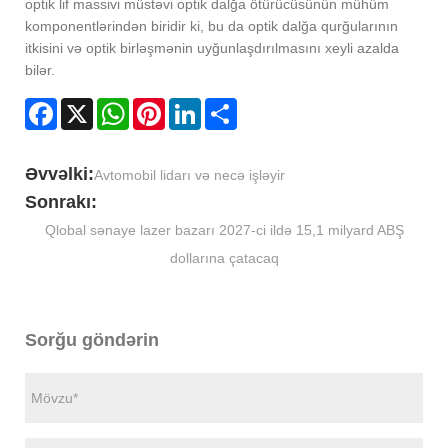
optik lif massivi müstəvi optik dalğa ötürücüsünün mühüm
komponentlərindən biridir ki, bu da optik dalğa qurğularının
itkisini və optik birləşmənin uyğunlaşdırılmasını xeyli azalda
bilər.
Facebook
X
WhatsApp
Pinterest
LinkedIn
Share
Əvvəlki:
Avtomobil lidarı və necə işləyir
Sonrakı:
Qlobal sənaye lazer bazarı 2027-ci ildə 15,1 milyard ABŞ
dollarına çatacaq
Sorğu göndərin