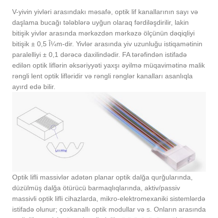
V-yivin yivləri arasındakı məsafə, optik lif kanallarının sayı və
daşlama bucağı tələblərə uyğun olaraq fərdiləşdirilir, lakin
bitişik yivlər arasında mərkəzdən mərkəzə ölçünün dəqiqliyi
bitişik ± 0,5 Î¼m-dir. Yivlər arasında yiv uzunluğu istiqamətinin
paralelliyi ± 0,1 dərəcə daxilindədir. FA tərəfindən istifadə
edilən optik liflərin əksəriyyəti yaxşı əyilmə müqavimətinə malik
rəngli lent optik lifləridir və rəngli rənglər kanalları asanlıqla
ayırd edə bilir.
Optik lifli massivlər adətən planar optik dalğa qurğularında,
düzülmüş dalğa ötürücü barmaqlıqlarında, aktiv/passiv
massivli optik lifli cihazlarda, mikro-elektromexaniki sistemlərdə
istifadə olunur; çoxkanallı optik modullar və s. Onların arasında