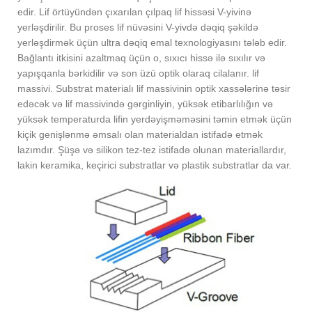
edir. Lif örtüyündən çıxarılan çılpaq lif hissəsi V-yivinə
yerləşdirilir. Bu proses lif nüvəsini V-yivdə dəqiq şəkildə
yerləşdirmək üçün ultra dəqiq emal texnologiyasını tələb edir.
Bağlantı itkisini azaltmaq üçün o, sıxıcı hissə ilə sıxılır və
yapışqanla bərkidilir və son üzü optik olaraq cilalanır. lif
massivi. Substrat materialı lif massivinin optik xassələrinə təsir
edəcək və lif massivində gərginliyin, yüksək etibarlılığın və
yüksək temperaturda lifin yerdəyişməməsini təmin etmək üçün
kiçik genişlənmə əmsalı olan materialdan istifadə etmək
lazımdır. Şüşə və silikon tez-tez istifadə olunan materiallardır,
lakin keramika, keçirici substratlar və plastik substratlar da var.