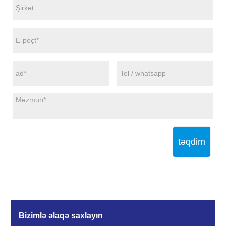
təqdim
Bizimlə əlaqə saxlayın