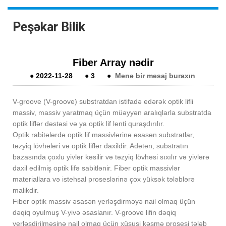
Peşəkar Bilik
Fiber Array nədir
●
2022-11-28
●
3
●
Mənə bir mesaj buraxın
V-groove (V-groove) substratdan istifadə edərək optik lifli
massiv, massiv yaratmaq üçün müəyyən aralıqlarla substratda
optik liflər dəstəsi və ya optik lif lenti quraşdırılır.
Optik rabitələrdə optik lif massivlərinə əsasən substratlar,
təzyiq lövhələri və optik liflər daxildir. Adətən, substratın
bazasında çoxlu yivlər kəsilir və təzyiq lövhəsi sıxılır və yivlərə
daxil edilmiş optik lifə sabitlənir. Fiber optik massivlər
materiallara və istehsal proseslərinə çox yüksək tələblərə
malikdir.
Fiber optik massiv əsasən yerləşdirməyə nail olmaq üçün
dəqiq oyulmuş V-yivə əsaslanır. V-groove lifin dəqiq
yerləşdirilməsinə nail olmaq üçün xüsusi kəsmə prosesi tələb