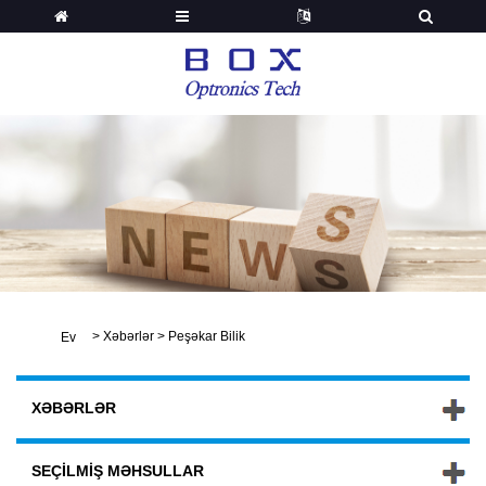
>
Xəbərlər
>
Peşəkar Bilik
Ev
XƏBƏRLƏR
SEÇILMIŞ MƏHSULLAR