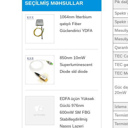
Pik da
SEÇILMIŞ MƏHSULLAR
Spektr g
1064nm İtterbium
Spektr s
qatqılı Fiber
Məsuliy
Gücləndirici YDFA
Məsuliy
Qaranlı
TEC Ca
850nm 10mW
Superluminescent
TEC gər
Diode sld diode
TEC Mod
Güc
EDFA üçün Yüksək
Güclü 976nm
İzləmə 
600mW SM FBG
Termis
Stabilləşdirilmiş
Termist
Nasos Lazeri