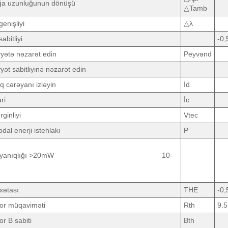
lğa uzunluğunun dönüşü
△Tamb
enişliyi
△λ
abitliyi
-0,
yətə nəzarət edin
Peyvənd
yət sabitliyinə nəzarət edin
q cərəyanı izləyin
İd
ri
İc
ginliyi
Vtec
al enerji istehlakı
P
 dayanıqlığı >20mW 10-
20mW
xətası
THE
-0,
tor müqaviməti
Rth
9.5
or B sabiti
Bth