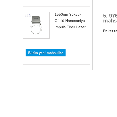
1550nm Yüksək
5. 97
məhsu
Güclü Nanosaniyə
İmpuls Fiber Lazer
Paket t
Bütün yeni məhsullar