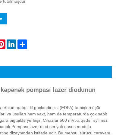
 tutulmuşdur.
in
atsApp
Pinterest
LinkedIn
Share
 kəpənək pompası lazer diodunun
ium qatqılı lif gücləndiricisi (EDFA) tətbiqləri üçün
ləri və üsulları həm vaxt, həm də temperaturda çox sabit
ara pigtaildə yerləşir. Cihazlar 600 mVt-a qədər əyilməz
pənək Pompası lazer diod seriyalı nasos modulu
ating dizaynından istifadə edir. Bu məhsul sürücü cərəyanı,