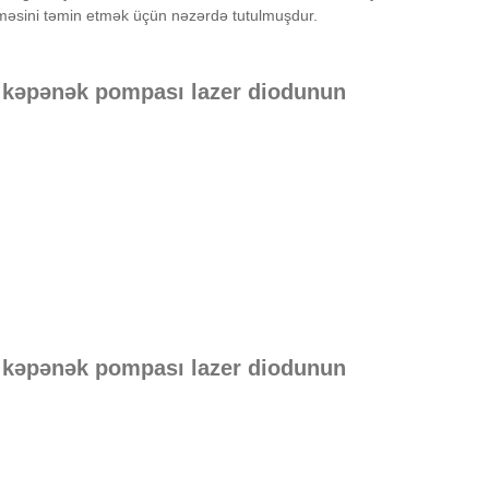
ənməsini təmin etmək üçün nəzərdə tutulmuşdur.
 kəpənək pompası lazer diodunun
 kəpənək pompası lazer diodunun