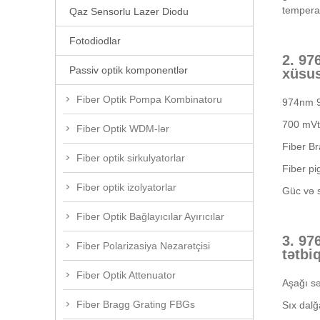
temperat
Qaz Sensorlu Lazer Diodu
Fotodiodlar
2. 97
Passiv optik komponentlər
xüsus
Fiber Optik Pompa Kombinatoru
974nm 9
700 mVt-
Fiber Optik WDM-lər
Fiber Br
Fiber optik sirkulyatorlar
Fiber pi
Fiber optik izolyatorlar
Güc və sp
Fiber Optik Bağlayıcılar Ayırıcılar
3. 97
Fiber Polarizasiya Nəzarətçisi
tətbiq
Fiber Optik Attenuator
Aşağı s
Fiber Bragg Grating FBGs
Sıx dal