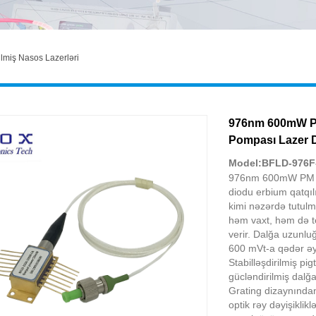
ilmiş Nasos Lazerləri
976nm 600mW PM 
Pompası Lazer 
Model:BFLD-976F
976nm 600mW PM FBG
diodu erbium qatqılı
kimi nəzərdə tutulmu
həm vaxt, həm də t
verir. Dalğa uzunluğ
600 mVt-a qədər ə
Stabilləşdirilmiş p
gücləndirilmiş dalğ
Grating dizaynından
optik rəy dəyişiklik