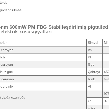
biqi;
ücləndirilməsi.
6nm 600mW PM FBG Stabilləşdirilmiş pigtailed
-elektrik xüsusiyyətləri
trlər
Simvol
Mi
 cərəyanı
Ith
ücü
Pf
i cərəyan
Əgər
lsuz güc
Çəhrayı
45
t cərəyan
Ikink
>=
 gərginlik
Vf
97
i dalğa uzunluğu
λc
97
△λp/