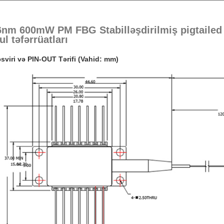
6nm 600mW PM FBG Stabilləşdirilmiş pigtailed
l təfərrüatları
əsviri və PIN-OUT Tərifi (Vahid: mm)