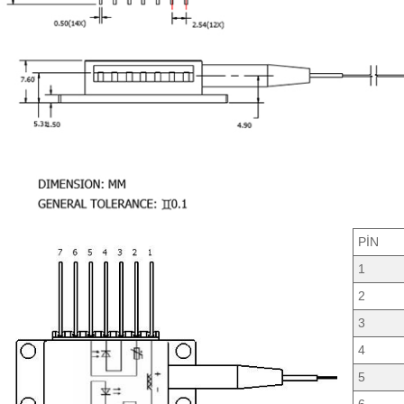
PİN
1
2
3
4
5
6