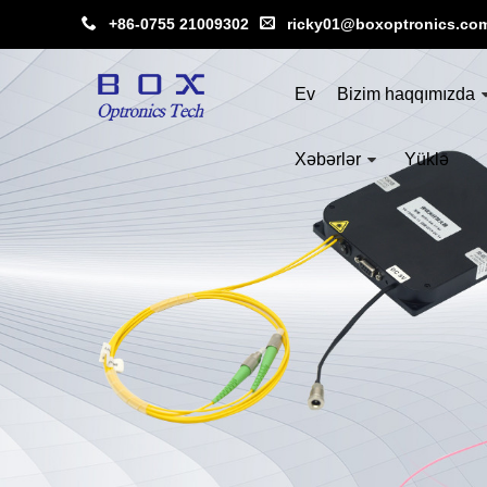
+86-0755 21009302
ricky01@boxoptronics.co
Ev
Bizim haqqımızda
Xəbərlər
Yüklə