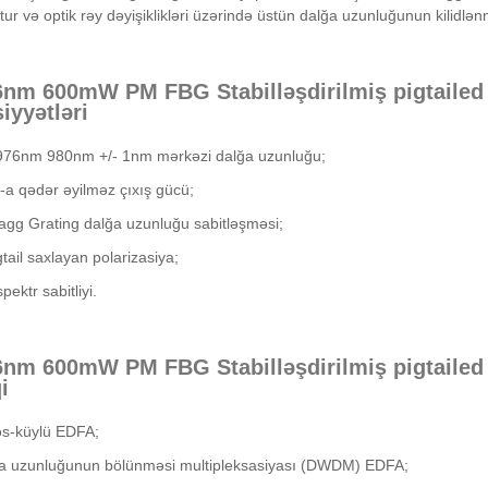
ur və optik rəy dəyişiklikləri üzərində üstün dalğa uzunluğunun kilidl
6nm 600mW PM FBG Stabilləşdirilmiş pigtailed
iyyətləri
76nm 980nm +/- 1nm mərkəzi dalğa uzunluğu;
a qədər əyilməz çıxış gücü;
agg Grating dalğa uzunluğu sabitləşməsi;
gtail saxlayan polarizasiya;
ektr sabitliyi.
6nm 600mW PM FBG Stabilləşdirilmiş pigtailed
i
əs-küylü EDFA;
ğa uzunluğunun bölünməsi multipleksasiyası (DWDM) EDFA;