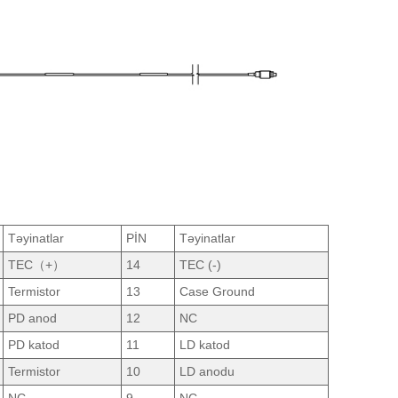
Təyinatlar
PİN
Təyinatlar
TEC（+）
14
TEC (-)
Termistor
13
Case Ground
PD anod
12
NC
PD katod
11
LD katod
Termistor
10
LD anodu
NC
9
NC