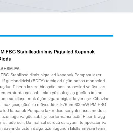
Live
FBG Stabilləşdirilmiş Pigtailed Kəpənək
Diodu
-6HSM-FA
 Stabilləşdirilmiş pigtailed kəpənək Pompası lazer
 lif gücləndiricisi (EDFA) tətbiqləri üçün nasos mənbələri
şdur. Fiberin lazerə birləşdirilməsi prosesləri və üsulları
emperaturda çox sabit olan yüksək çıxış gücünə imkan
unu sabitləşdirmək üçün ızgara pigtaildə yerləşir. Cihazlar
yilməz çıxış gücü ilə mövcuddur. 976nm 600mW PM FBG
igtailed kəpənək Pompası lazer diod seriyalı nasos modulu
a uzunluğu və güc sabitliyi performansı üçün Fiber Bragg
 istifadə edir. Bu məhsul sürücü cərəyanı, temperatur və
ləri üzərində üstün dalğa uzunluğunun kilidlənməsini təmin