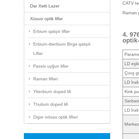
CATV tət
Dar Xətti Lazer
Raman g
Xüsusi optik liflər
Erbium qatqılı liflər
4. 97
optik
Erbium-itterbium Birgə qatqılı
Liflər
Parame
LD eşik
Passiv uyğun liflər
Çıxış g
Raman lifləri
LD İrəl
Ytterbium doped lifi
Kink pu
Sərbəs
Thulium doped lifi
LD İrəli
Digər ixtisas optik lifləri
Mərkəz