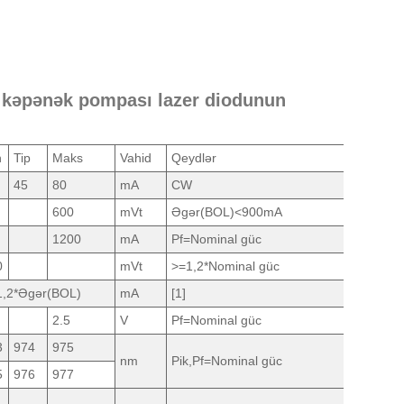
 kəpənək pompası lazer diodunun
n
Tip
Maks
Vahid
Qeydlər
45
80
mA
CW
600
mVt
Əgər(BOL)<900mA
1200
mA
Pf=Nominal güc
0
mVt
>=1,2*Nominal güc
1,2*Əgər(BOL)
mA
[1]
2.5
V
Pf=Nominal güc
3
974
975
nm
Pik,Pf=Nominal güc
5
976
977