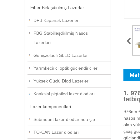
Fiber Birləşdirilmiş Lazerlər
DFB Kəpənək Lazerləri
FBG Stabilləşdirilmiş Nasos
Lazerləri
Genişzolaqlı SLED Lazerlər
Yarımkeçirici optik gücləndiricilər
Məh
Yüksək Güclü Diod Lazerləri
1. 97
Koaksial pigtailed lazer diodları
tətbiq
Lazer komponentləri
976nm 60
nasos mə
Submount lazer diodlarında çip
olan yük
çıxış gü
TO-CAN Lazer diodları
gücləndi