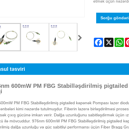
etmək üçün nəzərdə
Sorğu göndər
Facebook
X
Wh
sul təsviri
6nm 600mW PM FBG Stabilləşdirilmiş pigtailed
i
0mW PM FBG Stabilləşdirilmiş pigtailed kəpənək Pompası lazer diodu erb
nbələri kimi nəzərdə tutulmuşdur. Fiberin lazerə birləşdirilməsi proses
sək çıxış gücünə imkan verir. Dalğa uzunluğunu sabitləşdirmək üçün ızg
cü ilə mövcuddur. 976nm 600mW PM FBG Stabilləşdirilmiş pigtailed kə
rilmiş dalğa uzunluğu və güc sabitliyi performansı üçün Fiber Bragg Gr