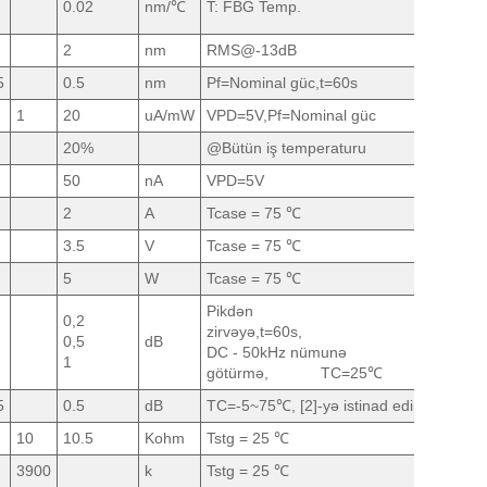
0.02
nm/℃
T: FBG Temp.
2
nm
RMS@-13dB
5
0.5
nm
Pf=Nominal güc,t=60s
1
20
uA/mW
VPD=5V,Pf=Nominal güc
20%
@Bütün iş temperaturu
50
nA
VPD=5V
2
A
Tcase = 75 ℃
3.5
V
Tcase = 75 ℃
5
W
Tcase = 75 ℃
Pikdən
0,2
zirvəyə,t=60s,
0,5
dB
DC - 50kHz nümunə
1
götürmə, TC=25℃
5
0.5
dB
TC=-5~75℃, [2]-yə istinad edilir
10
10.5
Kohm
Tstg = 25 ℃
3900
k
Tstg = 25 ℃