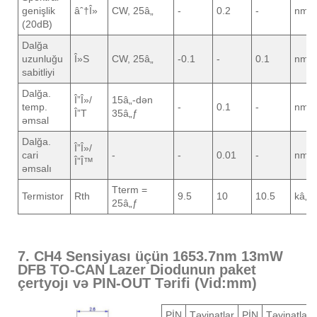
genişlik
âˆ†Î»
CW, 25â„
-
0.2
-
nm
(20dB)
Dalğa
uzunluğu
Î»S
CW, 25â„
-0.1
-
0.1
nm
sabitliyi
Dalğa.
Î”Î»/
15â„-dən
temp.
-
0.1
-
nm/â
Î”T
35â„ƒ
əmsal
Dalğa.
Î”Î»/
cari
-
-
0.01
-
nm/
Î”Î™
əmsalı
Tterm =
Termistor
Rth
9.5
10
10.5
kâ„¦
25â„ƒ
7. CH4 Sensiyası üçün 1653.7nm 13mW
DFB TO-CAN Lazer Diodunun paket
çertyojı və PIN-OUT Tərifi (Vid:mm)
PİN
Təyinatlar
PİN
Təyinatlar