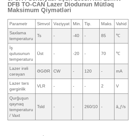
DFB TO-CAN Lazer Diodunun Mütləq
Maksimum Qiymətləri
Parametr
Simvol
Vəziyyət
Min.
Tip.
Maks.
Vahid
Saxlama
Ts
-
-40
-
85
℃
temperaturu
İş
qutusunun
Üst
-
-20
-
70
℃
temperaturu
Lazer irəli
ƏGƏR
CW
-
120
-
mA
cərəyan
Lazer tərs
VLR
-
-
-
2
V
gərginlik
Qurğuşun
qaynaq
Tsld
-
-
260/10
-
â„ƒ/s
temperaturu
/ Vaxt