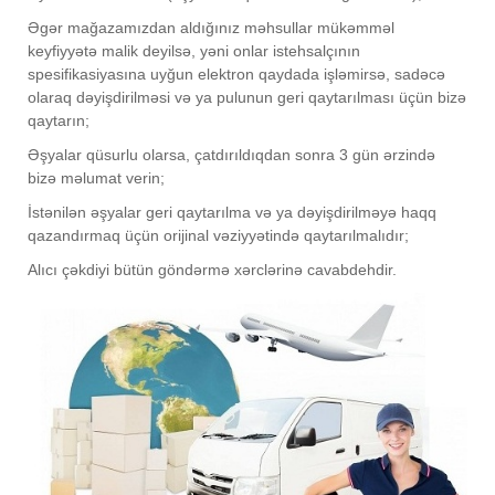
Əgər mağazamızdan aldığınız məhsullar mükəmməl
keyfiyyətə malik deyilsə, yəni onlar istehsalçının
spesifikasiyasına uyğun elektron qaydada işləmirsə, sadəcə
olaraq dəyişdirilməsi və ya pulunun geri qaytarılması üçün bizə
qaytarın;
Əşyalar qüsurlu olarsa, çatdırıldıqdan sonra 3 gün ərzində
bizə məlumat verin;
İstənilən əşyalar geri qaytarılma və ya dəyişdirilməyə haqq
qazandırmaq üçün orijinal vəziyyətində qaytarılmalıdır;
Alıcı çəkdiyi bütün göndərmə xərclərinə cavabdehdir.