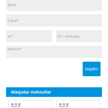
təqdim
Əlaqədar məhsullar