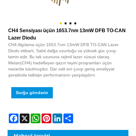
CH4 Sensiyası üçün 1653.7nm 13mW DFB TO-CAN
Lazer Diodu
CH4 Algılama üçün 1653.7nm 13mW DFB TO-CAN Lazer
Diodu etibarlı, Sabit dalğa uzunluğu və yüksək güc çıxışı
təmin edir. Bu tək uzununa rejimli lazer xüsusi olaraq
Metan(CH4) hədəfləyən qazın təyini proqramları üçün
nəzərdə tutulmuşdur. Dar xətt eni çıxışı geniş əməliyyat
şəraitində tətbiqin performansını yaxşılaşdırır.
Sorğu göndərin
Facebook
X
WhatsApp
Pinterest
LinkedIn
Share