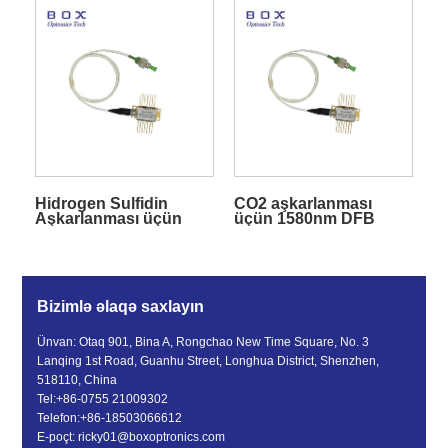
Hidrogen Sulfidin
CO2 aşkarlanması
Aşkarlanması üçün
üçün 1580nm DFB
1578nm 10mW DFB
Butterfly Lazer Diodu
Lazer Diodu
Bizimlə əlaqə saxlayın
Ünvan: Otaq 901, Bina A, Rongchao New Time Square, No. 3
Lanqing 1st Road, Guanhu Street, Longhua District, Shenzhen,
518110, China
Tel:
+86-0755 21009302
Telefon:
+86-18503066612
E-poçt:
ricky01@boxoptronics.com