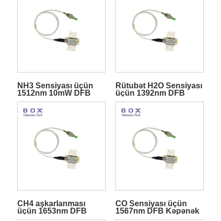
NH3 Sensiyası üçün
Rütubət H2O Sensiyası
1512nm 10mW DFB
üçün 1392nm DFB
14PIN Kəpənək Lazeri
Kəpənək Lazer Diodu
CH4 aşkarlanması
CO Sensiyası üçün
üçün 1653nm DFB
1567nm DFB Kəpənək
Kəpənək Lazer Diodu
Lazer Diodu