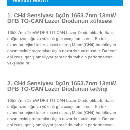
Məhsul təsviri
1. CH4 Sensiyası üçün 1653.7nm 13mW
DFB TO-CAN Lazer Diodunun xülasəsi
1653.7nm 13mW DFB TO-CAN Lazer Diodu etibarlı, Sabit
dalğa uzunluğu və yüksək güc çıxışı təmin edir. Bu tək
uzununa rejimli lazer xüsusi olaraq Metan(CH4) hədəfləyən
qazın təyini proqramları üçün nəzərdə tutulmuşdur. Dar xətt
eni çıxışı geniş əməliyyat şəraitində tətbiqin performansını
yaxşılaşdırır.
2. CH4 Sensiyası üçün 1653.7nm 13mW
DFB TO-CAN Lazer Diodunun tətbiqi
1653.7nm 13mW DFB TO-CAN Lazer Diodu etibarlı, Sabit
dalğa uzunluğu və yüksək güc çıxışı təmin edir. Bu tək
uzununa rejimli lazer xüsusi olaraq Metan(CH4) hədəfləyən
qazın təyini proqramları üçün nəzərdə tutulmuşdur. Dar xətt
eni çıxışı geniş əməliyyat şəraitində tətbiqin performansını