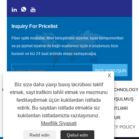
Inquiry For Pricelist
Fiber optik modullar, fiber birləşdirilən lazerlər, lazer komponentləri
və ya qiymət siyahısı ilə bağlı suallarınız üçün e-poçtunuzu bizə
buraxın və biz 24 saat ərzində əlaqə saxlayacağıq.
X
Biz sizə daha yaxşı baxış təcrübəsi təklif
COPYRIGHT @ 2020 SHENZHEN BOX OPTRONICS TECHNOLOGY
etmək, sayt trafikini təhlil etmək və məzmunu
CO., LTD. - ÇIN FIBER OPTIK MODULLAR, FIBER QOŞULMUŞ
fərdiləşdirmək üçün kukilərdən istifadə
edirik. Bu saytdan istifadə etməklə siz
LAZERLƏR İSTEHSALÇILARI, LAZER KOMPONENTLƏRI
kukilərdən istifadəmizlə razılaşırsınız.
TƏCHIZATÇILARI BÜTÜN HÜQUQLAR QORUNUR.
Məxfilik Siyasəti
BAĞLANTILAR
|
SITEMAP
|
RSS
|
XML
|
PRIVACY POLICY
Rədd edin
Qəbul edin