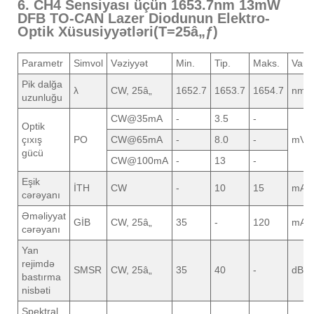
6. CH4 Sensiyası üçün 1653.7nm 13mW
DFB TO-CAN Lazer Diodunun Elektro-
Optik Xüsusiyyətləri(T=25â„ƒ)
Parametr
Simvol
Vəziyyət
Min.
Tip.
Maks.
Vahi
Pik dalğa
λ
CW, 25â„
1652.7
1653.7
1654.7
nm
uzunluğu
CW@35mA
-
3.5
-
Optik
çıxış
PO
CW@65mA
-
8.0
-
mVt
gücü
CW@100mA
-
13
-
Eşik
İTH
CW
-
10
15
mA
cərəyanı
Əməliyyat
GİB
CW, 25â„
35
-
120
mA
cərəyanı
Yan
rejimdə
SMSR
CW, 25â„
35
40
-
dB
bastırma
nisbəti
Spektral