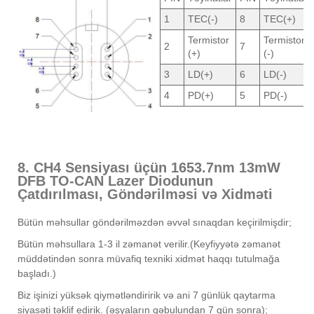
1
TEC(-)
8
TEC(+)
Termistor
Termistor
2
7
(+)
(-)
3
LD(+)
6
LD(-)
4
PD(+)
5
PD(-)
8. CH4 Sensiyası üçün 1653.7nm 13mW
DFB TO-CAN Lazer Diodunun
Çatdırılması, Göndərilməsi və Xidməti
Bütün məhsullar göndərilməzdən əvvəl sınaqdan keçirilmişdir;
Bütün məhsullara 1-3 il zəmanət verilir.(Keyfiyyətə zəmanət
müddətindən sonra müvafiq texniki xidmət haqqı tutulmağa
başladı.)
Biz işinizi yüksək qiymətləndiririk və ani 7 günlük qaytarma
siyasəti təklif edirik. (əşyaların qəbulundan 7 gün sonra);