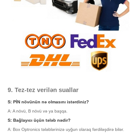
9. Tez-tez verilən suallar
S: PİN növünün nə olmasını istərdiniz?
A: A növü, B növü və ya başqa.
S: Bağlayıcı üçün tələb nədir?
A: Box Optronics tələblərinizə uyğun olaraq fərdiləşdirə bilər.