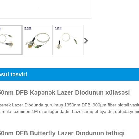
sul təsviri
50nm DFB Kəpənək Lazer Diodunun xülasəsi
ənək Lazer Diodunda qurulmuş 1350nm DFB, 900µm fiber pigtail vasit
ru ilə təxminən 1M uzunluğundadır. Lazer artıq ehtiyatdır, qutuda yenid
50nm DFB Butterfly Lazer Diodunun tətbiqi