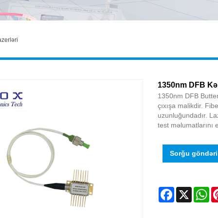
zerləri
1350nm DFB Kəp
1350nm DFB Butterf
çıxışa malikdir. F
uzunluğundadır. Laz
test məlumatlarını e
Sorğu göndər
Facebook
X
Wh