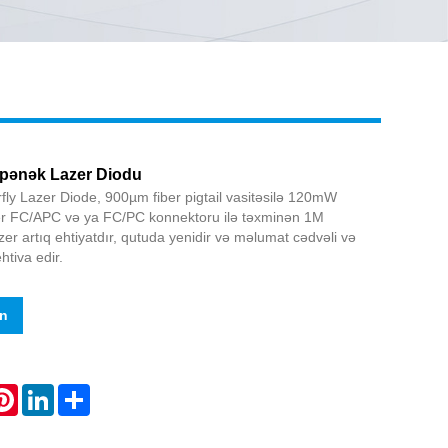
Live
ənək Lazer Diodu
ly Lazer Diode, 900µm fiber pigtail vasitəsilə 120mW
iber FC/APC və ya FC/PC konnektoru ilə təxminən 1M
er artıq ehtiyatdır, qutuda yenidir və məlumat cədvəli və
htiva edir.
in
atsApp
Pinterest
LinkedIn
Share