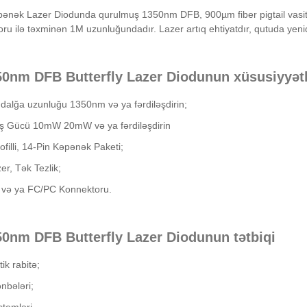
ənək Lazer Diodunda qurulmuş 1350nm DFB, 900µm fiber pigtail vasit
ru ilə təxminən 1M uzunluğundadır. Lazer artıq ehtiyatdır, qutuda yenid
50nm DFB Butterfly Lazer Diodunun xüsusiyyətl
dalğa uzunluğu 1350nm və ya fərdiləşdirin;
ş Gücü 10mW 20mW və ya fərdiləşdirin
ofilli, 14-Pin Kəpənək Paketi;
r, Tək Tezlik;
və ya FC/PC Konnektoru.
50nm DFB Butterfly Lazer Diodunun tətbiqi
ik rabitə;
nbələri;