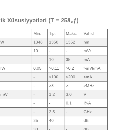
 Xüsusiyyətləri (T = 25â„ƒ)
Min.
Tip.
Maks.
Vahid
CW
1348
1350
1352
nm
10
-
-
mVt
-
10
35
mA
 mW
0.05
>0.11
>0.2
>mVt/mA
-
>100
>200
>mA
-
>3
>-
>MHz
0 mW
-
1.2
3.0
V
-
-
0.1
Î¼A
-
2.5
-
GHz
35
40
-
dB
ƒ
30
-
-
dB