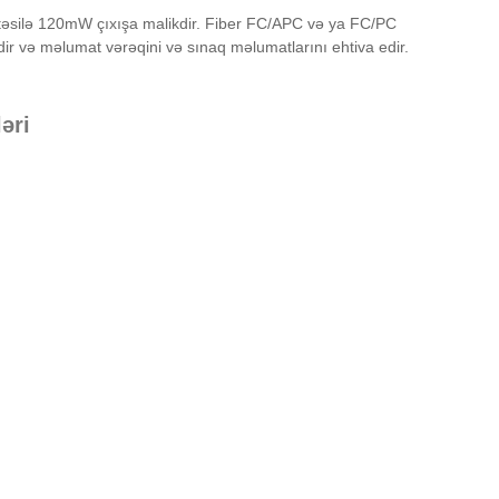
əsilə 120mW çıxışa malikdir. Fiber FC/APC və ya FC/PC
ir və məlumat vərəqini və sınaq məlumatlarını ehtiva edir.
əri