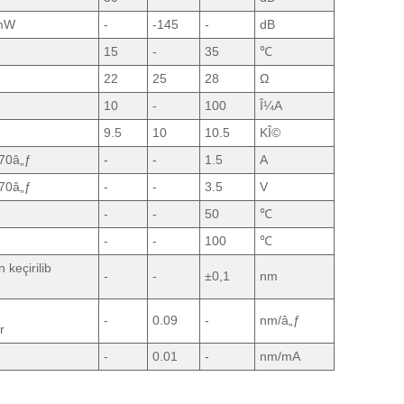
5mW
-
-145
-
dB
15
-
35
℃
22
25
28
Ω
10
-
100
Î¼A
9.5
10
10.5
KÎ©
 70â„ƒ
-
-
1.5
A
 70â„ƒ
-
-
3.5
V
-
-
50
℃
-
-
100
℃
keçirilib
-
-
±0,1
nm
-
0.09
-
nm/â„ƒ
r
-
0.01
-
nm/mA