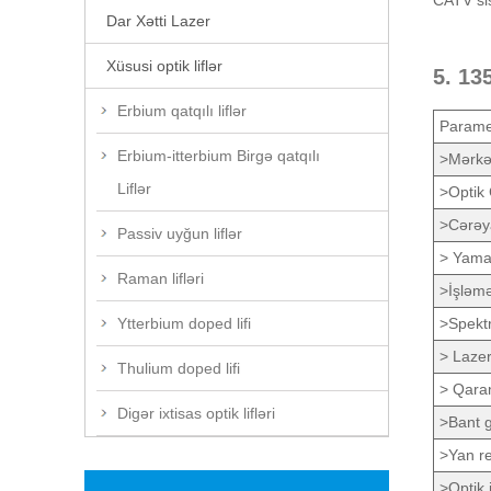
CATV sis
Dar Xətti Lazer
Xüsusi optik liflər
5. 13
Erbium qatqılı liflər
Parame
Erbium-itterbium Birgə qatqılı
>Mərkə
Liflər
>Optik 
>Cərəy
Passiv uyğun liflər
> Yamac
Raman lifləri
>İşləm
Ytterbium doped lifi
>Spektr
> Lazer 
Thulium doped lifi
> Qaran
Digər ixtisas optik lifləri
>Bant g
>Yan re
>Optik 