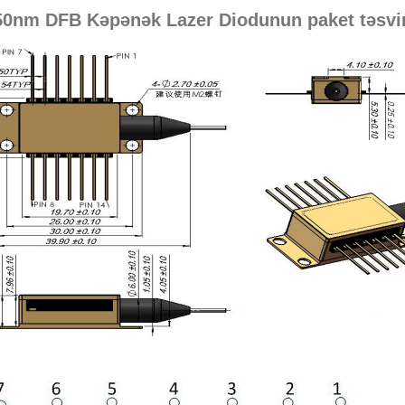
50nm DFB Kəpənək Lazer Diodunun paket təsvir