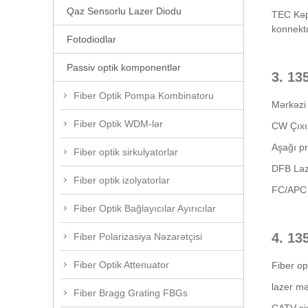
Qaz Sensorlu Lazer Diodu
TEC Kəp
konnekto
Fotodiodlar
Passiv optik komponentlər
3. 13
Fiber Optik Pompa Kombinatoru
Mərkəzi 
Fiber Optik WDM-lər
CW Çıxı
Aşağı pr
Fiber optik sirkulyatorlar
DFB Laze
Fiber optik izolyatorlar
FC/APC 
Fiber Optik Bağlayıcılar Ayırıcılar
4. 13
Fiber Polarizasiya Nəzarətçisi
Fiber Optik Attenuator
Fiber opt
lazer mə
Fiber Bragg Grating FBGs