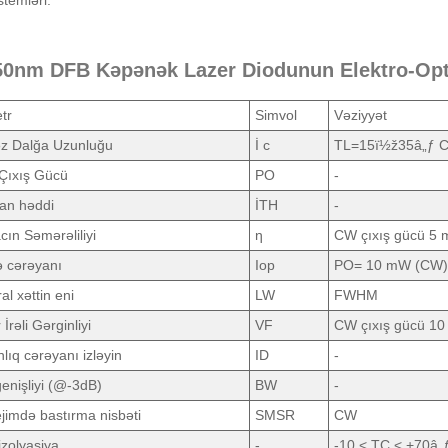
temləri.
50nm DFB Kəpənək Lazer Diodunun Elektro-Optik
tr
Simvol
Vəziyyət
z Dalğa Uzunluğu
İ c
TL=15ï½ž35â„ƒ 
Çıxış Gücü
PO
-
an həddi
İTH
-
ın Səmərəliliyi
ƞ
CW çıxış gücü 5
ə cərəyanı
Iop
PO= 10 mW (CW)
al xəttin eni
LW
FWHM
İrəli Gərginliyi
VF
CW çıxış gücü 1
lıq cərəyanı izləyin
ID
-
enişliyi (@-3dB)
BW
-
jimdə bastırma nisbəti
SMSR
CW
izolyasiya
-
-10 < TC < +70â„