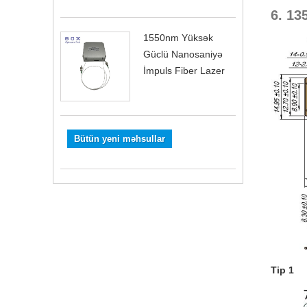
6. 13
1550nm Yüksək
Güclü Nanosaniyə
İmpuls Fiber Lazer
Bütün yeni məhsullar
Tip 1