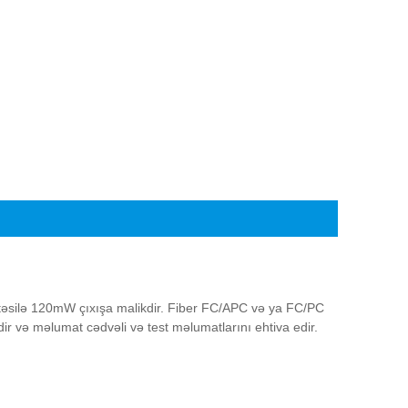
əsilə 120mW çıxışa malikdir. Fiber FC/APC və ya FC/PC
ir və məlumat cədvəli və test məlumatlarını ehtiva edir.