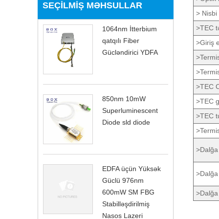
SEÇILMIŞ MƏHSULLAR
> Nisbi
>TEC tə
1064nm İtterbium
qatqılı Fiber
>Giriş
Gücləndirici YDFA
>Termis
>Termi
>TEC C
850nm 10mW
>TEC gə
Superluminescent
>TEC t
Diode sld diode
>Termis
>Dalğa 
EDFA üçün Yüksək
>Dalğa
Güclü 976nm
600mW SM FBG
>Dalğa
Stabilləşdirilmiş
Nasos Lazeri