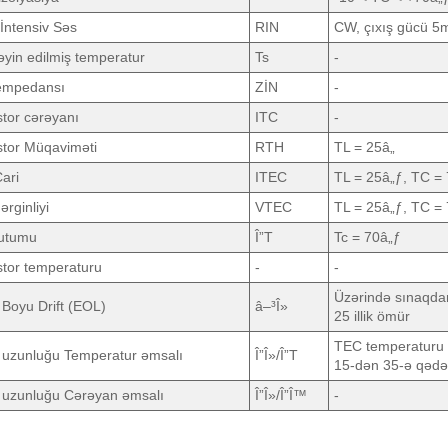
 İntensiv Səs
RIN
CW, çıxış gücü 
yin edilmiş temperatur
Ts
-
 empedansı
ZİN
-
tor cərəyanı
ITC
-
stor Müqaviməti
RTH
TL = 25â„
ari
ITEC
TL = 25â„ƒ, TC =
rginliyi
VTEC
TL = 25â„ƒ, TC =
utumu
Î”T
Tc = 70â„ƒ
tor temperaturu
-
-
Üzərində sınaqdan 
Boyu Drift (EOL)
â–³Î»
25 illik ömür
TEC temperaturu
 uzunluğu Temperatur əmsalı
Î”Î»/Î”T
15-dən 35-ə qədə
 uzunluğu Cərəyan əmsalı
Î”Î»/Î”Î™
-