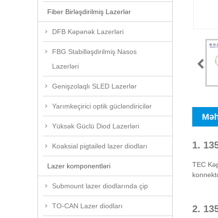
Fiber Birləşdirilmiş Lazerlər
DFB Kəpənək Lazerləri
FBG Stabilləşdirilmiş Nasos
Lazerləri
Genişzolaqlı SLED Lazerlər
Yarımkeçirici optik gücləndiricilər
Məh
Yüksək Güclü Diod Lazerləri
1. 13
Koaksial pigtailed lazer diodları
TEC Kəp
Lazer komponentləri
konnekto
Submount lazer diodlarında çip
TO-CAN Lazer diodları
2. 13