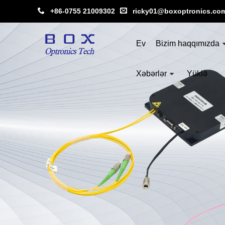
+86-0755 21009302
ricky01@boxoptronics.co
Ev
Bizim haqqımızda
Xəbərlər
Yüklə